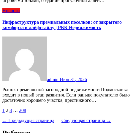
игровыми зонами, создание прогулочной аллеи…
Новости
Инфраструктура премиальных поселков: от закрытого
комфорта к лайфстайлу | РБК Недвижимость
admin
Июл 31, 2026
Рынок премиальной загородной недвижимости Подмосковья
входит в новый этап развития. Если раньше покупателю было
достаточно хорошего участка, престижного…
Пагинация
1
2
3
…
208
записей
← Предыдущая страница
—
Следующая страница →