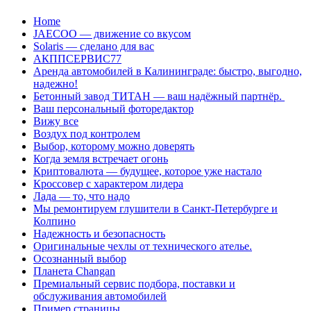
Перейти
Home
к
JAECOO — движение со вкусом
содержанию
Solaris — сделано для вас
АКППСЕРВИС77
Аренда автомобилей в Калининграде: быстро, выгодно,
надежно!
Бетонный завод ТИТАН — ваш надёжный партнёр.
Ваш персональный фоторедактор
Вижу все
Воздух под контролем
Выбор, которому можно доверять
Когда земля встречает огонь
Криптовалюта — будущее, которое уже настало
Кроссовер с характером лидера
Лада — то, что надо
Мы ремонтируем глушители в Санкт-Петербурге и
Колпино
Надежность и безопасность
Оригинальные чехлы от технического ателье.
Осознанный выбор
Планета Changan
Премиальный сервис подбора, поставки и
обслуживания автомобилей
Пример страницы