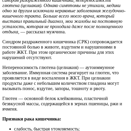
синдром раздраженного кишечника, непереносимость
глютена (целиакия). Однако симптомы не утихали, медики
одно за другим исключали нераковые заболевания желудочно-
кишечного тракта. Больше всего моего врача, который
выставил правильный диагноз, мои жалобы на постоянную
усталость, которая не проходила даже после полноценного
отдыха,
— рассказал мужчина.
Синдром раздраженного кишечника (СРК) сопровождается
постоянной болью в животе, вздутием и нарушениями в
работе ЖКТ. При этом органические причины для этих
нарушений отсутствуют.
Непереносимость глютена (целиакия) — аутоиммунное
заболевание. Иммунная система реагирует на глютен, что
проявляется в виде воспаления в ЖКТ. При целиакии
продукты даже с небольшим количеством глиадина могут
вызывать понос, вздутие, запоры, тошноту и рвоту.
Глютен — основной белок клейковины, пластичной
безвкусной массы, содержащейся в зернах пшеницы, ржи и
ячменя.
Признаки рака кишечника:
слабость, быстрая утомляемость;