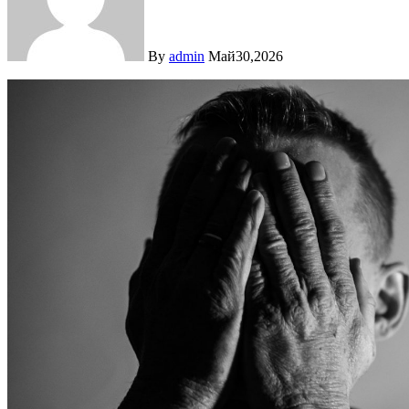
By
admin
Май30,2026