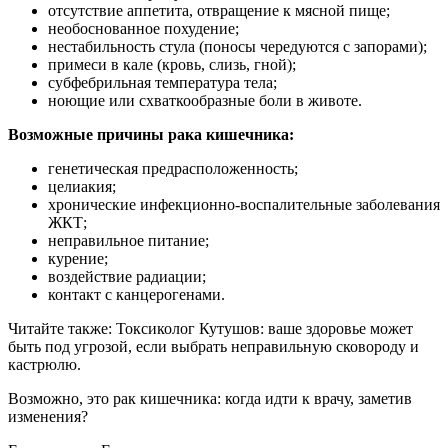
отсутствие аппетита, отвращение к мясной пище;
необоснованное похудение;
нестабильность стула (поносы чередуются с запорами);
примеси в кале (кровь, слизь, гной);
субфебрильная температура тела;
ноющие или схваткообразные боли в животе.
Возможные причины рака кишечника:
генетическая предрасположенность;
целиакия;
хронические инфекционно-воспалительные заболевания
ЖКТ;
неправильное питание;
курение;
воздействие радиации;
контакт с канцерогенами.
Читайте также: Токсиколог Кутушов: ваше здоровье может
быть под угрозой, если выбрать неправильную сковороду и
кастрюлю.
Возможно, это рак кишечника: когда идти к врачу, заметив
изменения?