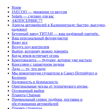
Перейти
Home
к
JAECOO — движение со вкусом
содержанию
Solaris — сделано для вас
АКППСЕРВИС77
Аренда автомобилей в Калининграде: быстро, выгодно,
надежно!
Бетонный завод ТИТАН — ваш надёжный партнёр.
Ваш персональный фоторедактор
Вижу все
Воздух под контролем
Выбор, которому можно доверять
Когда земля встречает огонь
Криптовалюта — будущее, которое уже настало
Кроссовер с характером лидера
Лада — то, что надо
Мы ремонтируем глушители в Санкт-Петербурге и
Колпино
Надежность и безопасность
Оригинальные чехлы от технического ателье.
Осознанный выбор
Планета Changan
Премиальный сервис подбора, поставки и
обслуживания автомобилей
Пример страницы