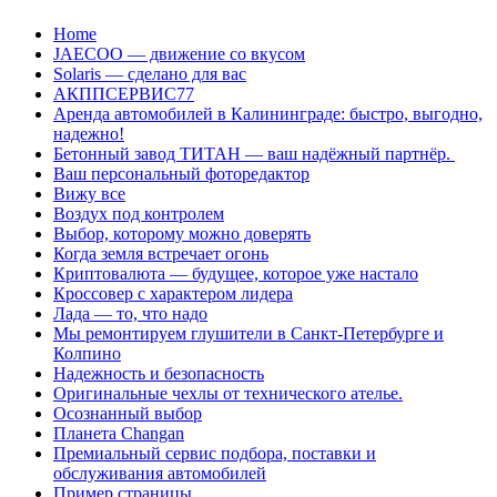
Перейти
Home
к
JAECOO — движение со вкусом
содержанию
Solaris — сделано для вас
АКППСЕРВИС77
Аренда автомобилей в Калининграде: быстро, выгодно,
надежно!
Бетонный завод ТИТАН — ваш надёжный партнёр.
Ваш персональный фоторедактор
Вижу все
Воздух под контролем
Выбор, которому можно доверять
Когда земля встречает огонь
Криптовалюта — будущее, которое уже настало
Кроссовер с характером лидера
Лада — то, что надо
Мы ремонтируем глушители в Санкт-Петербурге и
Колпино
Надежность и безопасность
Оригинальные чехлы от технического ателье.
Осознанный выбор
Планета Changan
Премиальный сервис подбора, поставки и
обслуживания автомобилей
Пример страницы