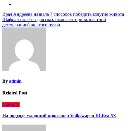
Навигация
Врач Андреева назвала 7 способов победить вздутие живота
Шафран полезен для глаз: помогает при возрастной
по
дегенерацией желтого пятна
записям
By
admin
Related Post
Новости
На подходе младший кроссовер Volkswagen ID.Era 5X