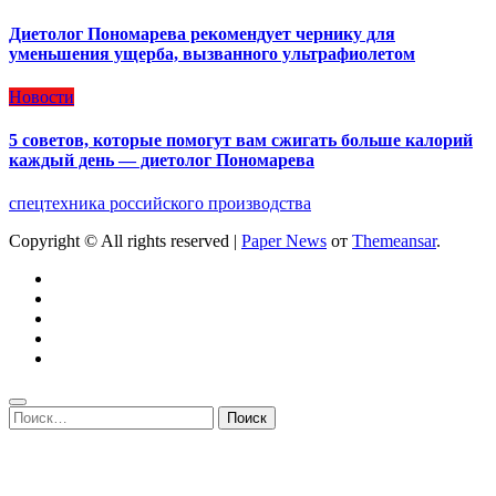
Диетолог Пономарева рекомендует чернику для
уменьшения ущерба, вызванного ультрафиолетом
Новости
5 советов, которые помогут вам сжигать больше калорий
каждый день — диетолог Пономарева
спецтехника российского производства
Copyright © All rights reserved
|
Paper News
от
Themeansar
.
Найти: