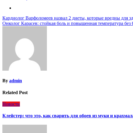
Навигация
Кардиолог Варфоломеев назвал 2 диеты, которые вредны для з
Онколог Карасев: стойкая боль и повышенная температура без
по
записям
By
admin
Related Post
Новости
Клейстер: что это, как сварить для обоев из муки и крахм