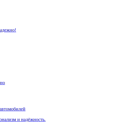
надежно!
ино
 автомобилей
онализм и надёжность.