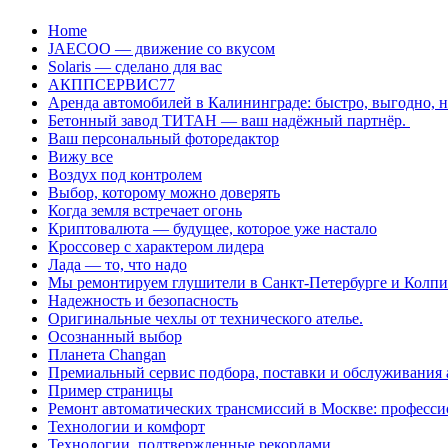
Перейти
Home
к
JAECOO — движение со вкусом
содержанию
Solaris — сделано для вас
АКППСЕРВИС77
Аренда автомобилей в Калининграде: быстро, выгодно, 
Бетонный завод ТИТАН — ваш надёжный партнёр.
Ваш персональный фоторедактор
Вижу все
Воздух под контролем
Выбор, которому можно доверять
Когда земля встречает огонь
Криптовалюта — будущее, которое уже настало
Кроссовер с характером лидера
Лада — то, что надо
Мы ремонтируем глушители в Санкт-Петербурге и Колп
Надежность и безопасность
Оригинальные чехлы от технического ателье.
Осознанный выбор
Планета Changan
Премиальный сервис подбора, поставки и обслуживания
Пример страницы
Ремонт автоматических трансмиссий в Москве: професси
Технологии и комфорт
Технологии, подтвержденные рекордами