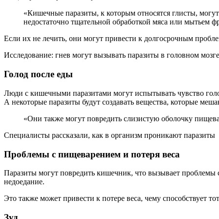
«Кишечные паразиты, к которым относятся глисты, могут быть результатом плохой гигиены, например, неправильного мытья рук после туалета. Они также могут быть вызваны
недостаточно тщательной обработкой мяса или мытьем ф
Если их не лечить, они могут привести к долгосрочным пробле
Исследование: гнев могут вызывать паразиты в головном мозг
Голод после еды
Люди с кишечными паразитами могут испытывать чувство голо
А некоторые паразиты будут создавать вещества, которые меша
«Они также могут повредить слизистую оболочку пище
Специалисты рассказали, как в организм проникают паразиты
Проблемы с пищеварением и потеря веса
Паразиты могут повредить кишечник, что вызывает проблемы 
недоедание.
Это также может привести к потере веса, чему способствует то
Зуд