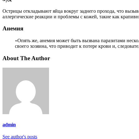
Острицы откладывают яйца вокруг заднего прохода, что вызыв
аллергические реакции и проблемы с кожей, такие как крапивн
Анемия
«Опять же, анемия может быть вызвана паразитами несколькими способами. Анкилостомы, например, могут прикрепляться к слизистой оболочке тонкой кишки и сосать кровь
своего хозяина, что приводит к потере крови и, следовате
About The Author
admin
See author's posts