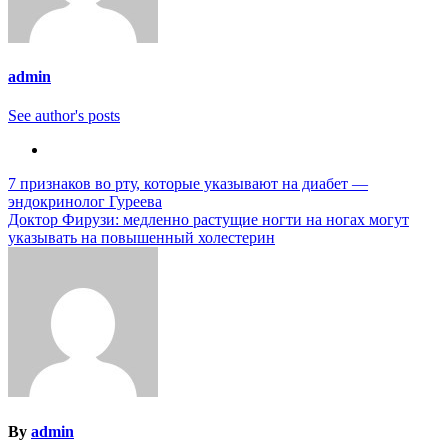
admin
See author's posts
Навигация
7 признаков во рту, которые указывают на диабет —
эндокринолог Гуреева
по
Доктор Фирузи: медленно растущие ногти на ногах могут
записям
указывать на повышенный холестерин
By
admin