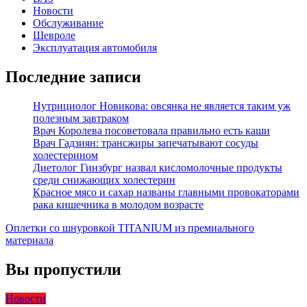
Новости
Обслуживание
Шевроле
Эксплуатация автомобиля
Последние записи
Нутрициолог Новикова: овсянка не является таким уж
полезным завтраком
Врач Королева посоветовала правильно есть каши
Врач Гадзиян: трансжиры запечатывают сосуды
холестерином
Диетолог Гинзбург назвал кисломолочные продукты
среди снижающих холестерин
Красное мясо и сахар названы главными провокаторами
рака кишечника в молодом возрасте
Оплетки со шнуровкой TITANIUM из премиального
материала
Вы пропустили
Новости