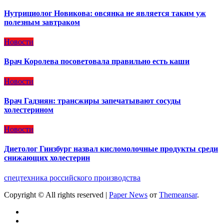
Нутрициолог Новикова: овсянка не является таким уж
полезным завтраком
Новости
Врач Королева посоветовала правильно есть каши
Новости
Врач Гадзиян: трансжиры запечатывают сосуды
холестерином
Новости
Диетолог Гинзбург назвал кисломолочные продукты среди
снижающих холестерин
спецтехника российского производства
Copyright © All rights reserved
|
Paper News
от
Themeansar
.