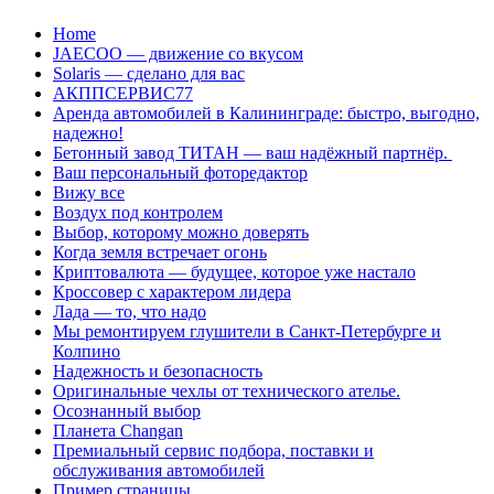
Перейти
Home
к
JAECOO — движение со вкусом
содержанию
Solaris — сделано для вас
АКППСЕРВИС77
Аренда автомобилей в Калининграде: быстро, выгодно,
надежно!
Бетонный завод ТИТАН — ваш надёжный партнёр.
Ваш персональный фоторедактор
Вижу все
Воздух под контролем
Выбор, которому можно доверять
Когда земля встречает огонь
Криптовалюта — будущее, которое уже настало
Кроссовер с характером лидера
Лада — то, что надо
Мы ремонтируем глушители в Санкт-Петербурге и
Колпино
Надежность и безопасность
Оригинальные чехлы от технического ателье.
Осознанный выбор
Планета Changan
Премиальный сервис подбора, поставки и
обслуживания автомобилей
Пример страницы