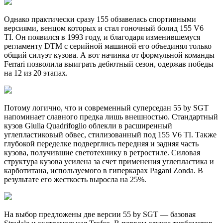
Однако практически сразу 155 обзавелась спортивными
версиями, венцом которых и стал гоночный болид 155 V6
TI. Он появился в 1993 году, и благодаря изменившемуся
регламенту DTM с серийной машиной его объединял только
общий силуэт кузова. А вот начинка от формульной команды
Ferrari позволила выиграть дебютный сезон, одержав победы
на 12 из 20 этапах.
Потому логично, что и современный суперседан 55 by SGT
напоминает славного предка лишь внешностью. Стандартный
кузов Giulia Quadrifoglio облекли в расширенный
углепластиковый обвес, стилизованный под 155 V6 TI. Также
глубокой переделке подверглись передняя и задняя часть
кузова, получившие светотехнику в ретростиле. Силовая
структура кузова усилена за счет применения углепластика и
карботитана, используемого в гиперкарах Pagani Zonda. В
результате его жесткость выросла на 25%.
На выбор предложены две версии 55 by SGT — базовая