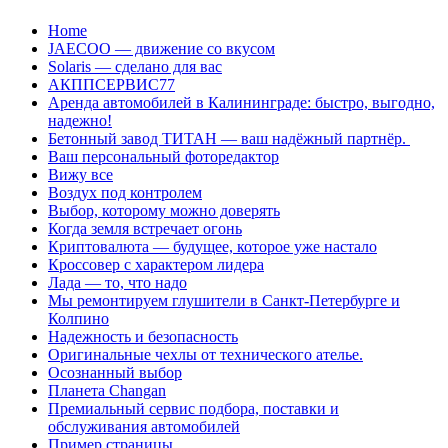
Перейти
Home
к
JAECOO — движение со вкусом
содержанию
Solaris — сделано для вас
АКППСЕРВИС77
Аренда автомобилей в Калининграде: быстро, выгодно,
надежно!
Бетонный завод ТИТАН — ваш надёжный партнёр.
Ваш персональный фоторедактор
Вижу все
Воздух под контролем
Выбор, которому можно доверять
Когда земля встречает огонь
Криптовалюта — будущее, которое уже настало
Кроссовер с характером лидера
Лада — то, что надо
Мы ремонтируем глушители в Санкт-Петербурге и
Колпино
Надежность и безопасность
Оригинальные чехлы от технического ателье.
Осознанный выбор
Планета Changan
Премиальный сервис подбора, поставки и
обслуживания автомобилей
Пример страницы