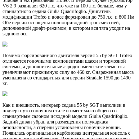
Stradale и экстремальная Trofeo. В первом случае турбомотор
V6 2.9 развивает 620 л.с, что уже на 100 л.с. больше, чем у
стандартного седана Giulia Quadrifoglio. Двигатель
модификации Trofeo и вовсе форсирован до 750 л.с. и 800 Нм.
Обе версии оснащены полноприводной трансмиссией,
дополненной дрифт-режимом, в котором вся тяга уходит на
заднюю ось.
Помимо форсированного двигателя версия 55 by SGT Trofeo
отличается гоночными компонентами шасси и тормозной
системы, а дополнительные аэродинамические элементы
увеличивают прижимную силу до 460 кг. Снаряженная масса
уменьшена со стандартных для версии Stradale 1590 до 1490
кг.
Как и внешность, интерьер седана 55 by SGT выполнен в
подчеркнуто гоночном стиле и имеет мало общего со
стандартным салоном исходной модели Giulia Quadrifoglio.
Задний диван убран для размещения полукаркаса
безопасности, а спереди установлены гоночные ковши.
Появилась оригинальная карбоновая центральная консоль с
«гоночными» тумблерами. Разумеется, в отделке интерьера