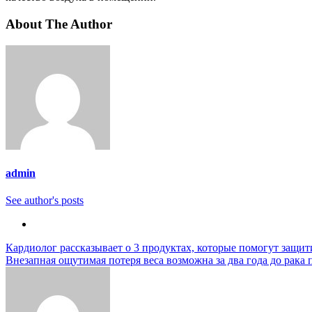
About The Author
admin
See author's posts
Навигация
Кардиолог рассказывает о 3 продуктах, которые помогут защит
Внезапная ощутимая потеря веса возможна за два года до рака
по
записям