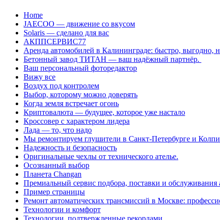
Перейти
Home
к
JAECOO — движение со вкусом
содержанию
Solaris — сделано для вас
АКППСЕРВИС77
Аренда автомобилей в Калининграде: быстро, выгодно, 
Бетонный завод ТИТАН — ваш надёжный партнёр.
Ваш персональный фоторедактор
Вижу все
Воздух под контролем
Выбор, которому можно доверять
Когда земля встречает огонь
Криптовалюта — будущее, которое уже настало
Кроссовер с характером лидера
Лада — то, что надо
Мы ремонтируем глушители в Санкт-Петербурге и Колп
Надежность и безопасность
Оригинальные чехлы от технического ателье.
Осознанный выбор
Планета Changan
Премиальный сервис подбора, поставки и обслуживания
Пример страницы
Ремонт автоматических трансмиссий в Москве: професси
Технологии и комфорт
Технологии, подтвержденные рекордами