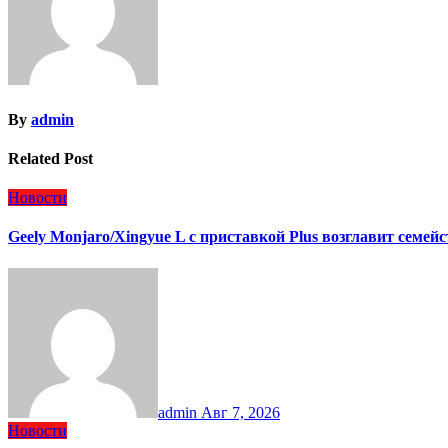
By
admin
Related Post
Новости
Geely Monjaro/Xingyue L с приставкой Plus возглавит семей
admin
Авг 7, 2026
Новости