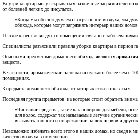
Внутри
квартир могут скрываться различные загрязнители во
от болезней легких до инсультов.
«Когда мы обычно думаем о загрязнении воздуха, мы думаем о том, что снаружи — автомобили, самолеты, выбросы и тому подобное. Но есть обычные предметы домашнего
обихода, которые могут загрязнять интерьер наших домо
Плохое качество воздуха в помещении связано с заболеваниями
Специалисты разъяснили правила уборки квартиры в период п
Опасными предметами домашнего обихода являются
ароматич
веществ.
В частности, ароматические палочки испускают более чем в 10
помещениях.
3 предмета домашнего обихода, от которых стоит отказаться
Последняя группа предметов, на которые стоит обратить внима
«Чистящие средства, такие как полироль для мебели, освежитель воздуха, средство для чистки ковров, средство для чистки духовки, а также аэрозоли, такие как дезодорант и лак
для волос, содержат так называемые летучие органическ
вызывать тошнота и повреждение наших нервов и других
Невозможно избежать всего этого в наших домах, но сведя к 
качество воздуха в помещении.