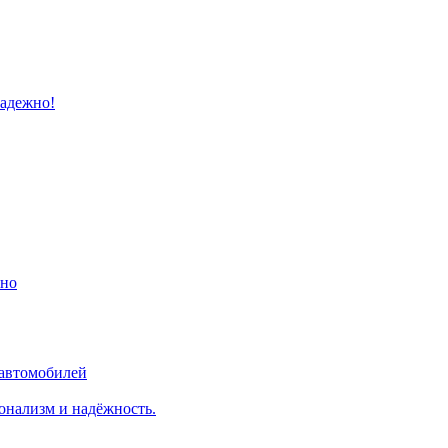
надежно!
ино
 автомобилей
онализм и надёжность.