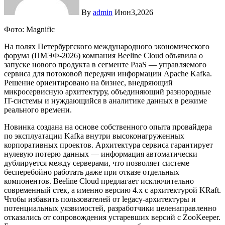
By
admin
Июн3,2026
Фото: Magnific
На полях Петербургского международного экономического
форума (ПМЭФ-2026) компания Beeline Cloud объявила о
запуске нового продукта в сегменте PaaS — управляемого
сервиса для потоковой передачи информации Apache Kafka.
Решение ориентировано на бизнес, внедряющий
микросервисную архитектуру, объединяющий разнородные
IT-системы и нуждающийся в аналитике данных в режиме
реального времени.
Новинка создана на основе собственного опыта провайдера
по эксплуатации Kafka внутри высоконагруженных
корпоративных проектов. Архитектура сервиса гарантирует
нулевую потерю данных — информация автоматически
дублируется между серверами, что позволяет системе
бесперебойно работать даже при отказе отдельных
компонентов. Beeline Cloud предлагает исключительно
современный стек, а именно версию 4.x с архитектурой KRaft.
Чтобы избавить пользователей от legacy-архитектуры и
потенциальных уязвимостей, разработчики целенаправленно
отказались от сопровождения устаревших версий с ZooKeeper.