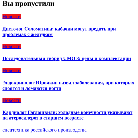
Вы пропустили
Новости
Диетолог Соломатина: кабачки могут вредить при
проблемах с желудком
Новости
Последовательный гибрид UMO 8: цены и комплектации
Новости
Эндокринолог Юрочкин назвал заболевания, при которых
слоятся и ломаются ногти
Новости
Кардиолог Гаглошвили: холодные конечности указывают
на атеросклероз в старшем возрасте
спецтехника российского производства