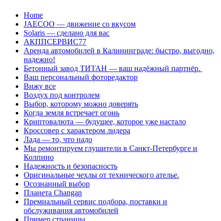
Перейти
Home
к
JAECOO — движение со вкусом
содержанию
Solaris — сделано для вас
АКППСЕРВИС77
Аренда автомобилей в Калининграде: быстро, выгодно,
надежно!
Бетонный завод ТИТАН — ваш надёжный партнёр.
Ваш персональный фоторедактор
Вижу все
Воздух под контролем
Выбор, которому можно доверять
Когда земля встречает огонь
Криптовалюта — будущее, которое уже настало
Кроссовер с характером лидера
Лада — то, что надо
Мы ремонтируем глушители в Санкт-Петербурге и
Колпино
Надежность и безопасность
Оригинальные чехлы от технического ателье.
Осознанный выбор
Планета Changan
Премиальный сервис подбора, поставки и
обслуживания автомобилей
Пример страницы