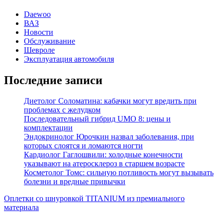
Daewoo
ВАЗ
Новости
Обслуживание
Шевроле
Эксплуатация автомобиля
Последние записи
Диетолог Соломатина: кабачки могут вредить при
проблемах с желудком
Последовательный гибрид UMO 8: цены и
комплектации
Эндокринолог Юрочкин назвал заболевания, при
которых слоятся и ломаются ногти
Кардиолог Гаглошвили: холодные конечности
указывают на атеросклероз в старшем возрасте
Косметолог Томс: сильную потливость могут вызывать
болезни и вредные привычки
Оплетки со шнуровкой TITANIUM из премиального
материала