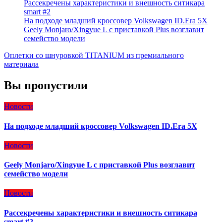
Рассекречены характеристики и внешность ситикара
smart #2
На подходе младший кроссовер Volkswagen ID.Era 5X
Geely Monjaro/Xingyue L с приставкой Plus возглавит
семейство модели
Оплетки со шнуровкой TITANIUM из премиального
материала
Вы пропустили
Новости
На подходе младший кроссовер Volkswagen ID.Era 5X
Новости
Geely Monjaro/Xingyue L с приставкой Plus возглавит
семейство модели
Новости
Рассекречены характеристики и внешность ситикара
smart #2