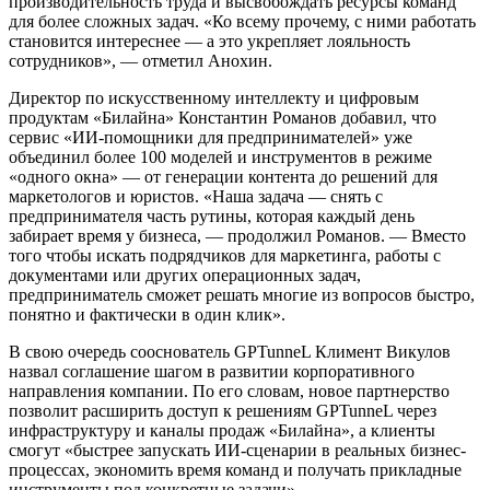
производительность труда и высвобождать ресурсы команд
для более сложных задач. «Ко всему прочему, с ними работать
становится интереснее — а это укрепляет лояльность
сотрудников», — отметил Анохин.
Директор по искусственному интеллекту и цифровым
продуктам «Билайна» Константин Романов добавил, что
сервис «ИИ-помощники для предпринимателей» уже
объединил более 100 моделей и инструментов в режиме
«одного окна» — от генерации контента до решений для
маркетологов и юристов. «Наша задача — снять с
предпринимателя часть рутины, которая каждый день
забирает время у бизнеса, — продолжил Романов. — Вместо
того чтобы искать подрядчиков для маркетинга, работы с
документами или других операционных задач,
предприниматель сможет решать многие из вопросов быстро,
понятно и фактически в один клик».
В свою очередь сооснователь GPTunneL Климент Викулов
назвал соглашение шагом в развитии корпоративного
направления компании. По его словам, новое партнерство
позволит расширить доступ к решениям GPTunneL через
инфраструктуру и каналы продаж «Билайна», а клиенты
смогут «быстрее запускать ИИ-сценарии в реальных бизнес-
процессах, экономить время команд и получать прикладные
инструменты под конкретные задачи».