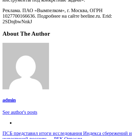
Реклама. ПАО «Вымпелком», г. Москва, ОГРН
1027700166636. Подробнее на сайте beeline.ru. Erid:
2SDnjbwNnkJ
About The Author
admin
See author's posts
Навигация
ПСБ представил итоги исследования Индекса сбережений и
инвестиций россиян — РБК Отрасли