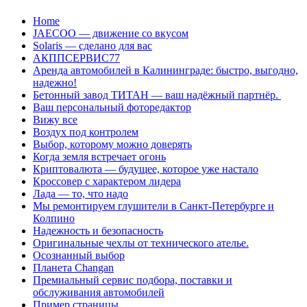
Перейти
Home
к
JAECOO — движение со вкусом
содержанию
Solaris — сделано для вас
АКППСЕРВИС77
Аренда автомобилей в Калининграде: быстро, выгодно,
надежно!
Бетонный завод ТИТАН — ваш надёжный партнёр.
Ваш персональный фоторедактор
Вижу все
Воздух под контролем
Выбор, которому можно доверять
Когда земля встречает огонь
Криптовалюта — будущее, которое уже настало
Кроссовер с характером лидера
Лада — то, что надо
Мы ремонтируем глушители в Санкт-Петербурге и
Колпино
Надежность и безопасность
Оригинальные чехлы от технического ателье.
Осознанный выбор
Планета Changan
Премиальный сервис подбора, поставки и
обслуживания автомобилей
Пример страницы