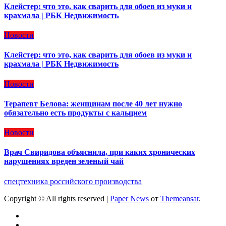
Клейстер: что это, как сварить для обоев из муки и
крахмала | РБК Недвижимость
Новости
Клейстер: что это, как сварить для обоев из муки и
крахмала | РБК Недвижимость
Новости
Терапевт Белова: женщинам после 40 лет нужно
обязательно есть продукты с кальцием
Новости
Врач Свиридова объяснила, при каких хронических
нарушениях вреден зеленый чай
спецтехника российского производства
Copyright © All rights reserved
|
Paper News
от
Themeansar
.