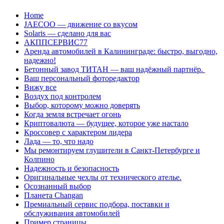
Перейти
Home
к
JAECOO — движение со вкусом
содержанию
Solaris — сделано для вас
АКППСЕРВИС77
Аренда автомобилей в Калининграде: быстро, выгодно,
надежно!
Бетонный завод ТИТАН — ваш надёжный партнёр.
Ваш персональный фоторедактор
Вижу все
Воздух под контролем
Выбор, которому можно доверять
Когда земля встречает огонь
Криптовалюта — будущее, которое уже настало
Кроссовер с характером лидера
Лада — то, что надо
Мы ремонтируем глушители в Санкт-Петербурге и
Колпино
Надежность и безопасность
Оригинальные чехлы от технического ателье.
Осознанный выбор
Планета Changan
Премиальный сервис подбора, поставки и
обслуживания автомобилей
Пример страницы