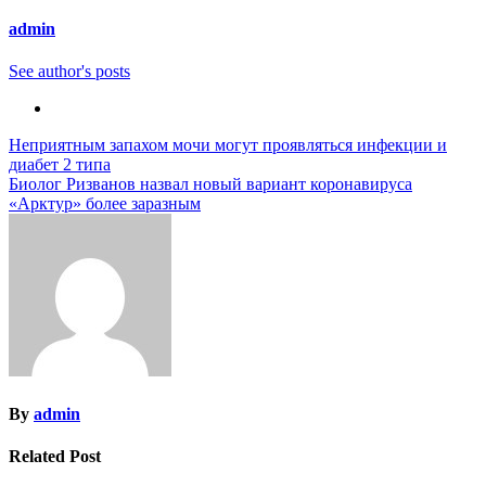
admin
See author's posts
Навигация
Неприятным запахом мочи могут проявляться инфекции и
диабет 2 типа
по
Биолог Ризванов назвал новый вариант коронавируса
записям
«Арктур» более заразным
By
admin
Related Post