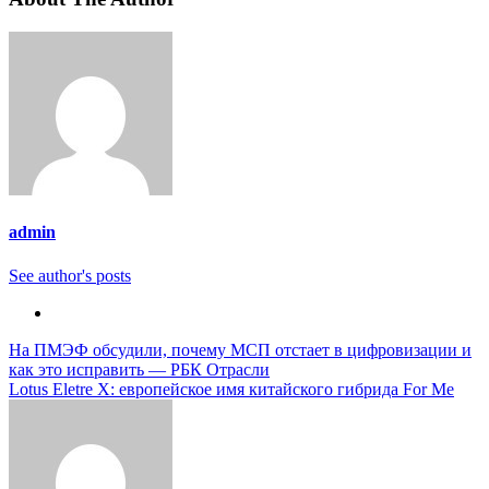
admin
See author's posts
Навигация
На ПМЭФ обсудили, почему МСП отстает в цифровизации и
как это исправить — РБК Отрасли
по
Lotus Eletre X: европейское имя китайского гибрида For Me
записям