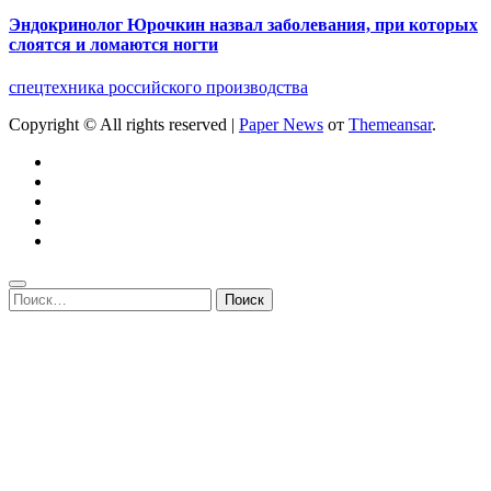
Эндокринолог Юрочкин назвал заболевания, при которых
слоятся и ломаются ногти
спецтехника российского производства
Copyright © All rights reserved
|
Paper News
от
Themeansar
.
Найти: