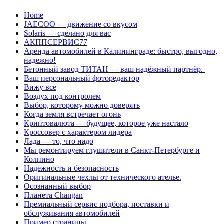
Перейти
Home
к
JAECOO — движение со вкусом
содержанию
Solaris — сделано для вас
АКППСЕРВИС77
Аренда автомобилей в Калининграде: быстро, выгодно,
надежно!
Бетонный завод ТИТАН — ваш надёжный партнёр.
Ваш персональный фоторедактор
Вижу все
Воздух под контролем
Выбор, которому можно доверять
Когда земля встречает огонь
Криптовалюта — будущее, которое уже настало
Кроссовер с характером лидера
Лада — то, что надо
Мы ремонтируем глушители в Санкт-Петербурге и
Колпино
Надежность и безопасность
Оригинальные чехлы от технического ателье.
Осознанный выбор
Планета Changan
Премиальный сервис подбора, поставки и
обслуживания автомобилей
Пример страницы