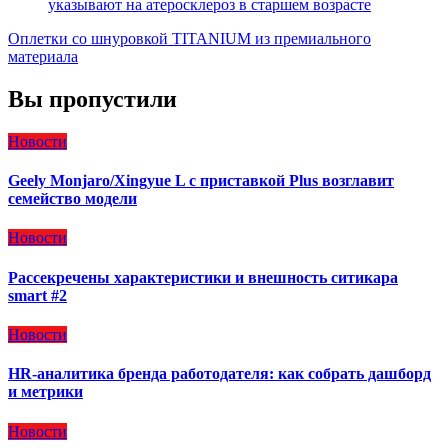
указывают на атеросклероз в старшем возрасте
Оплетки со шнуровкой TITANIUM из премиального
материала
Вы пропустили
Новости
Geely Monjaro/Xingyue L с приставкой Plus возглавит
семейство модели
Новости
Рассекречены характеристики и внешность ситикара
smart #2
Новости
HR-аналитика бренда работодателя: как собрать дашборд
и метрики
Новости