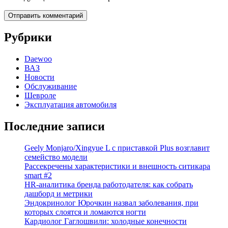
Рубрики
Daewoo
ВАЗ
Новости
Обслуживание
Шевроле
Эксплуатация автомобиля
Последние записи
Geely Monjaro/Xingyue L с приставкой Plus возглавит
семейство модели
Рассекречены характеристики и внешность ситикара
smart #2
HR-аналитика бренда работодателя: как собрать
дашборд и метрики
Эндокринолог Юрочкин назвал заболевания, при
которых слоятся и ломаются ногти
Кардиолог Гаглошвили: холодные конечности