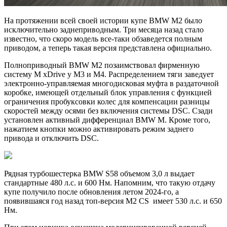
На протяжении всей своей истории купе BMW M2 было
исключительно заднеприводным. Три месяца назад стало
известно, что скоро модель все-таки обзаведется полным
приводом, а теперь такая версия представлена официально.
Полноприводный BMW M2 позаимствовал фирменную
систему M xDrive у M3 и M4. Распределением тяги заведует
электронно-управляемая многодисковая муфта в раздаточной
коробке, имеющей отдельный блок управления с функцией
ограничения пробуксовки колес для компенсации разницы
скоростей между осями без включения системы DSC. Сзади
установлен активный дифференциал BMW M. Кроме того,
нажатием кнопки можно активировать режим заднего
привода и отключить DSC.
Рядная турбошестерка BMW S58 объемом 3,0 л выдает
стандартные 480 л.с. и 600 Нм. Напомним, что такую отдачу
купе получило после обновления летом 2024-го, а
появившаяся год назад топ-версия M2 CS имеет 530 л.с. и 650
Нм.