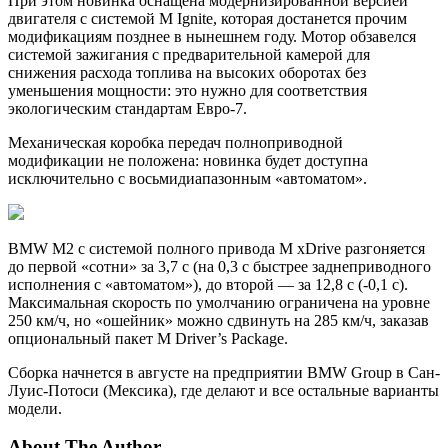
При этом новинка оснащена модернизированной версией
двигателя с системой M Ignite, которая достанется прочим
модификациям позднее в нынешнем году. Мотор обзавелся
системой зажигания с предварительной камерой для
снижения расхода топлива на высоких оборотах без
уменьшения мощности: это нужно для соответствия
экологическим стандартам Евро-7.
Механическая коробка передач полноприводной
модификации не положена: новинка будет доступна
исключительно с восьмидиапазонным «автоматом».
BMW M2 с системой полного привода M xDrive разгоняется
до первой «сотни» за 3,7 с (на 0,3 с быстрее заднеприводного
исполнения с «автоматом»), до второй — за 12,8 с (-0,1 с).
Максимальная скорость по умолчанию ограничена на уровне
250 км/ч, но «ошейник» можно сдвинуть на 285 км/ч, заказав
опциональный пакет M Driver’s Package.
Сборка начнется в августе на предприятии BMW Group в Сан-
Луис-Потоси (Мексика), где делают и все остальные варианты
модели.
About The Author