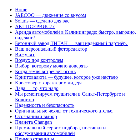
Перейти
Home
к
JAECOO — движение со вкусом
содержанию
Solaris — сделано для вас
АКППСЕРВИС77
Аренда автомобилей в Калининграде: быстро, выгодно,
надежно!
Бетонный завод ТИТАН — ваш надёжный партнёр.
Ваш персональный фоторедактор
Вижу все
Воздух под контролем
Выбор, которому можно доверять
Когда земля встречает огонь
Криптовалюта — будущее, которое уже настало
Кроссовер с характером лидера
Лада — то, что надо
Мы ремонтируем глушители в Санкт-Петербурге и
Колпино
Надежность и безопасность
Оригинальные чехлы от технического ателье.
Осознанный выбор
Планета Changan
Премиальный сервис подбора, поставки и
обслуживания автомобилей
Пример страницы