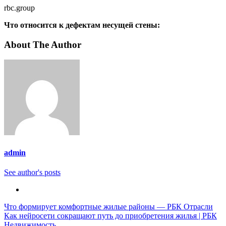
rbc.group
Что относится к дефектам несущей стены:
About The Author
admin
See author's posts
Навигация
Что формирует комфортные жилые районы — РБК Отрасли
Как нейросети сокращают путь до приобретения жилья | РБК
по
Недвижимость