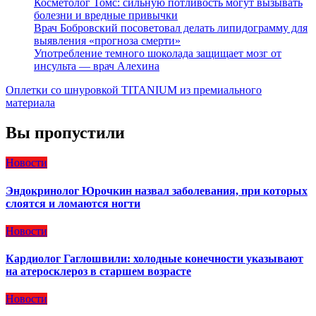
Косметолог Томс: сильную потливость могут вызывать
болезни и вредные привычки
Врач Бобровский посоветовал делать липидограмму для
выявления «прогноза смерти»
Употребление темного шоколада защищает мозг от
инсульта — врач Алехина
Оплетки со шнуровкой TITANIUM из премиального
материала
Вы пропустили
Новости
Эндокринолог Юрочкин назвал заболевания, при которых
слоятся и ломаются ногти
Новости
Кардиолог Гаглошвили: холодные конечности указывают
на атеросклероз в старшем возрасте
Новости