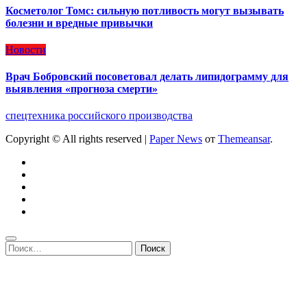
Косметолог Томс: сильную потливость могут вызывать
болезни и вредные привычки
Новости
Врач Бобровский посоветовал делать липидограмму для
выявления «прогноза смерти»
спецтехника российского производства
Copyright © All rights reserved
|
Paper News
от
Themeansar
.
Найти: