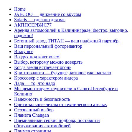
Перейти
Home
к
JAECOO — движение со вкусом
содержанию
Solaris — сделано для вас
АКППСЕРВИС77
Аренда автомобилей в Калининграде: быстро, выгодно,
надежно!
Бетонный завод ТИТАН — ваш надёжный партнёр.
Ваш персональный фоторедактор
Вижу все
Воздух под контролем
Выбор, которому можно доверять
Когда земля встречает огонь
Криптовалюта — будущее, которое уже настало
Кроссовер с характером лидера
Лада — то, что надо
Мы ремонтируем глушители в Санкт-Петербурге и
Колпино
Надежность и безопасность
Оригинальные чехлы от технического ателье.
Осознанный выбор
Планета Changan
Премиальный сервис подбора, поставки и
обслуживания автомобилей
Пример страницы