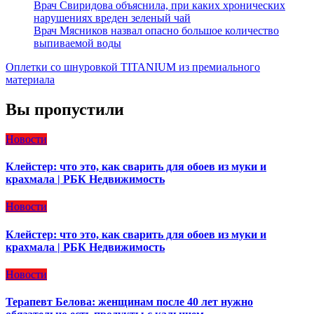
Врач Свиридова объяснила, при каких хронических
нарушениях вреден зеленый чай
Врач Мясников назвал опасно большое количество
выпиваемой воды
Оплетки со шнуровкой TITANIUM из премиального
материала
Вы пропустили
Новости
Клейстер: что это, как сварить для обоев из муки и
крахмала | РБК Недвижимость
Новости
Клейстер: что это, как сварить для обоев из муки и
крахмала | РБК Недвижимость
Новости
Терапевт Белова: женщинам после 40 лет нужно