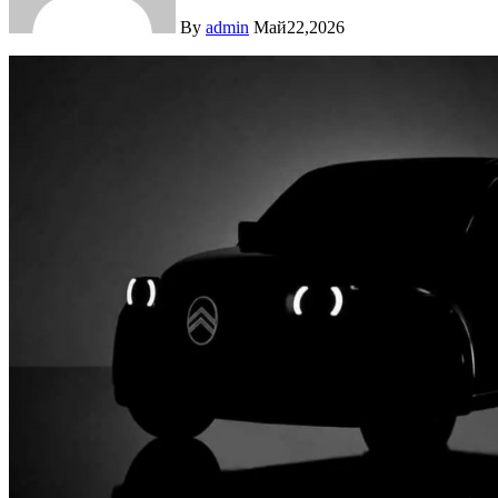
By
admin
Май22,2026