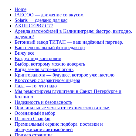
Перейти
Home
к
JAECOO — движение со вкусом
содержанию
Solaris — сделано для вас
АКППСЕРВИС77
Аренда автомобилей в Калининграде: быстро, выгодно,
надежно!
Бетонный завод ТИТАН — ваш надёжный партнёр.
Ваш персональный фоторедактор
Вижу все
Воздух под контролем
Выбор, которому можно доверять
Когда земля встречает огонь
Криптовалюта — будущее, которое уже настало
Кроссовер с характером лидера
Лада — то, что надо
Мы ремонтируем глушители в Санкт-Петербурге и
Колпино
Надежность и безопасность
Оригинальные чехлы от технического ателье.
Осознанный выбор
Планета Changan
Премиальный сервис подбора, поставки и
обслуживания автомобилей
Пример страницы