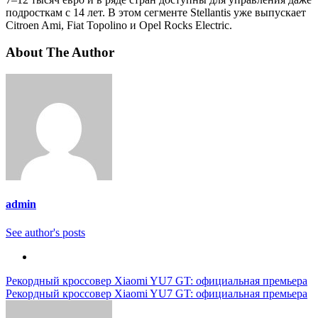
подросткам с 14 лет. В этом сегменте Stellantis уже выпускает
Citroen Ami, Fiat Topolino и Opel Rocks Electric.
About The Author
admin
See author's posts
Навигация
Рекордный кроссовер Xiaomi YU7 GT: официальная премьера
Рекордный кроссовер Xiaomi YU7 GT: официальная премьера
по