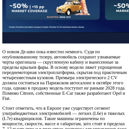
О новом Де-шво пока известно немного. Судя по
опубликованному тизеру, автомобиль сохранит узнаваемые
черты оригинала — скругленную кабину и вынесенные за
пределы крыльев фары. В основу модели ляжет упрощенная
переднемоторная электроплатформа, скрытая под практичным
четырехместным кузовом. Премьера электрического 2 CV
должна состояться на Парижском автосалоне в октябре этого
года, однако в продажу модель поступит не раньше 2028 года.
Помимо Citroen, собственные E-Car также разработают Opel и
Fiat.
Стоит отметить, что в Европе уже существует сегмент
ультрабюджетных электромобилей — легких (L6e) и тяжелых
(L7e) квадрициклов. Такие машины ограничены по
мощности, скорости, массе и габаритам, зато стоят в пределах
7–12 тысяч евро и в ряде стран доступны для управления даже