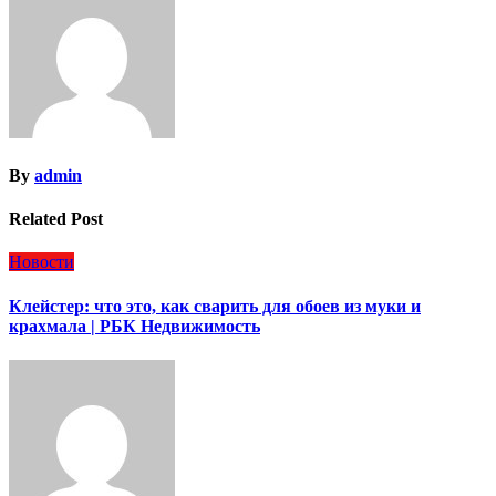
записям
By
admin
Related Post
Новости
Клейстер: что это, как сварить для обоев из муки и
крахмала | РБК Недвижимость