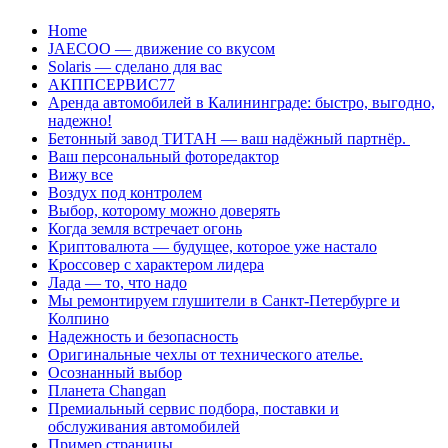
Перейти
Home
к
JAECOO — движение со вкусом
содержанию
Solaris — сделано для вас
АКППСЕРВИС77
Аренда автомобилей в Калининграде: быстро, выгодно,
надежно!
Бетонный завод ТИТАН — ваш надёжный партнёр.
Ваш персональный фоторедактор
Вижу все
Воздух под контролем
Выбор, которому можно доверять
Когда земля встречает огонь
Криптовалюта — будущее, которое уже настало
Кроссовер с характером лидера
Лада — то, что надо
Мы ремонтируем глушители в Санкт-Петербурге и
Колпино
Надежность и безопасность
Оригинальные чехлы от технического ателье.
Осознанный выбор
Планета Changan
Премиальный сервис подбора, поставки и
обслуживания автомобилей
Пример страницы