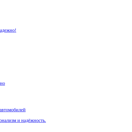
надежно!
ино
 автомобилей
онализм и надёжность.