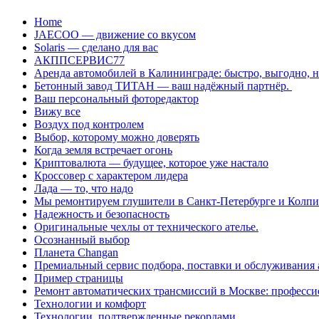
Перейти
Home
к
JAECOO — движение со вкусом
содержанию
Solaris — сделано для вас
АКППСЕРВИС77
Аренда автомобилей в Калининграде: быстро, выгодно, 
Бетонный завод ТИТАН — ваш надёжный партнёр.
Ваш персональный фоторедактор
Вижу все
Воздух под контролем
Выбор, которому можно доверять
Когда земля встречает огонь
Криптовалюта — будущее, которое уже настало
Кроссовер с характером лидера
Лада — то, что надо
Мы ремонтируем глушители в Санкт-Петербурге и Колп
Надежность и безопасность
Оригинальные чехлы от технического ателье.
Осознанный выбор
Планета Changan
Премиальный сервис подбора, поставки и обслуживания
Пример страницы
Ремонт автоматических трансмиссий в Москве: професси
Технологии и комфорт
Технологии, подтвержденные рекордами