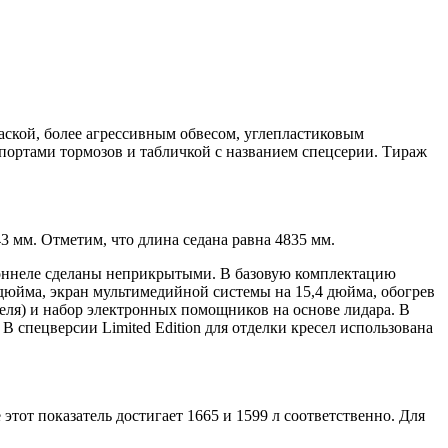
раской, более агрессивным обвесом, углепластиковым
ортами тормозов и табличкой с названием спецсерии. Тираж
3 мм. Отметим, что длина седана равна 4835 мм.
 тоннеле сделаны неприкрытыми. В базовую комплектацию
 дюйма, экран мультимедийной системы на 15,4 дюйма, обогрев
еля) и набор электронных помощников на основе лидара. В
 спецверсии Limited Edition для отделки кресел использована
от показатель достигает 1665 и 1599 л соответственно. Для