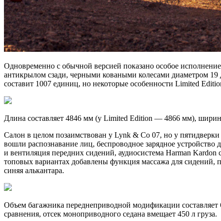
Одновременно с обычной версией показано особое исполнение L
антикрылом сзади, черными коваными колесами диаметром 19 
составит 1007 единиц, но некоторые особенности Limited Editi
Длина составляет 4846 мм (у Limited Edition — 4866 мм), шир
Салон в целом позаимствован у Lynk & Co 07, но у пятидверк
вошли распознавание лиц, беспроводное зарядное устройство 
и вентиляция передних сидений, аудиосистема Harman Kardon 
топовых вариантах добавлены функция массажа для сидений, п
синяя алькантара.
Объем багажника переднеприводной модификации составляет 61
сравнения, отсек моноприводного седана вмещает 450 л груза.