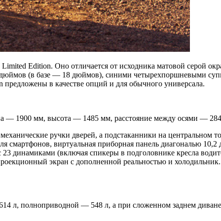
imited Edition. Оно отличается от исходника матовой серой ок
дюймов (в базе — 18 дюймов), синими четырехпоршневыми супп
on предложены в качестве опций и для обычного универсала.
ина — 1900 мм, высота — 1485 мм, расстояние между осями — 284
и механические ручки дверей, а подстаканники на центральном
для смартфонов, виртуальная приборная панель диагональю 10,2
с 23 динамиками (включая спикеры в подголовнике кресла водит
роекционный экран с дополненной реальностью и холодильник. В
4 л, полноприводной — 548 л, а при сложенном заднем диване эт