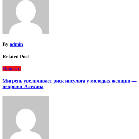
By
admin
Related Post
Новости
Мигрень увеличивает риск инсульта у молодых женщин —
невролог Алехина