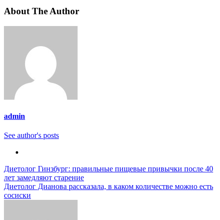
About The Author
admin
See author's posts
Навигация
Диетолог Гинзбург: правильные пищевые привычки после 40
лет замедляют старение
по
Диетолог Дианова рассказала, в каком количестве можно есть
записям
сосиски