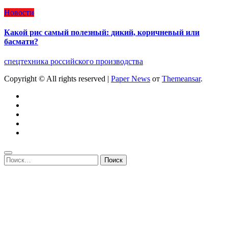
Новости
Какой рис самый полезный: дикий, коричневый или
басмати?
спецтехника российского производства
Copyright © All rights reserved
|
Paper News
от
Themeansar
.
Найти: