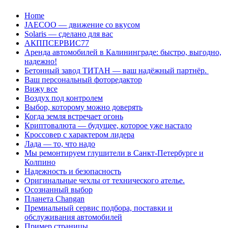
Перейти
Home
к
JAECOO — движение со вкусом
содержанию
Solaris — сделано для вас
АКППСЕРВИС77
Аренда автомобилей в Калининграде: быстро, выгодно,
надежно!
Бетонный завод ТИТАН — ваш надёжный партнёр.
Ваш персональный фоторедактор
Вижу все
Воздух под контролем
Выбор, которому можно доверять
Когда земля встречает огонь
Криптовалюта — будущее, которое уже настало
Кроссовер с характером лидера
Лада — то, что надо
Мы ремонтируем глушители в Санкт-Петербурге и
Колпино
Надежность и безопасность
Оригинальные чехлы от технического ателье.
Осознанный выбор
Планета Changan
Премиальный сервис подбора, поставки и
обслуживания автомобилей
Пример страницы