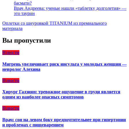
басмати?
Врач Андреева: ученые нашли «таблетку долголетия» —
это таурин
Оплетки со шнуровкой TITANIUM из премиального
материала
Вы пропустили
Новости
Мигрень увеличивает риск инсульта у молодых женщин —
невролог Алехина
Новости
Хирург Гадзиян: тревожное ощущение в груди является
одним из наиболее опасных симптомов
Новости
Врач: сон на левом боку предпочтительнее при гипертонии
и проблемах с пищеварением