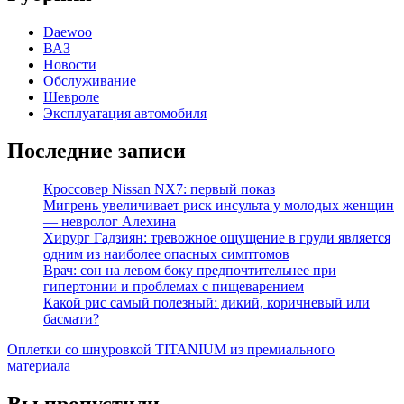
Daewoo
ВАЗ
Новости
Обслуживание
Шевроле
Эксплуатация автомобиля
Последние записи
Кроссовер Nissan NX7: первый показ
Мигрень увеличивает риск инсульта у молодых женщин
— невролог Алехина
Хирург Гадзиян: тревожное ощущение в груди является
одним из наиболее опасных симптомов
Врач: сон на левом боку предпочтительнее при
гипертонии и проблемах с пищеварением
Какой рис самый полезный: дикий, коричневый или
басмати?
Оплетки со шнуровкой TITANIUM из премиального
материала