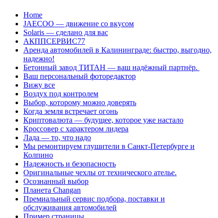
Перейти
Home
к
JAECOO — движение со вкусом
содержанию
Solaris — сделано для вас
АКППСЕРВИС77
Аренда автомобилей в Калининграде: быстро, выгодно,
надежно!
Бетонный завод ТИТАН — ваш надёжный партнёр.
Ваш персональный фоторедактор
Вижу все
Воздух под контролем
Выбор, которому можно доверять
Когда земля встречает огонь
Криптовалюта — будущее, которое уже настало
Кроссовер с характером лидера
Лада — то, что надо
Мы ремонтируем глушители в Санкт-Петербурге и
Колпино
Надежность и безопасность
Оригинальные чехлы от технического ателье.
Осознанный выбор
Планета Changan
Премиальный сервис подбора, поставки и
обслуживания автомобилей
Пример страницы