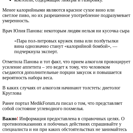
Менее калорийными являются красное сухое вино или
светлое пиво, но их разрешенное употребление подразумевает
умеренность.
Врач Юлия Панова: некоторым людям нельзя ни кусочка сыра
«Пара пол-литровых кружек пива или полбутылки
вина однозначно станут «калорийной бомбой», —
подчеркнула эксперт.
Отметила Панова и тот факт, что прием алкоголя провоцирует
усиление аппетита – это ведет к тому, что человеком
съедаются дополнительные порции закусок и повышается
вероятность набора веса.
В каких случаях от алкоголя начинают толстеть: диетолог
Круглова
Ранее портал MedikForum.ru писал о том, что представляет
собой состояние углеводного похмелья.
Важно
!
Информация предоставлена в справочных целях. О
противопоказаниях и побочных действиях спрашивайте у
специалиста и ни при каких обстоятельствах не занимайтесь