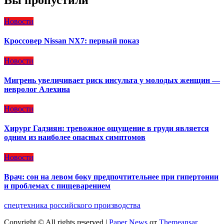
Вы пропустили
Новости
Кроссовер Nissan NX7: первый показ
Новости
Мигрень увеличивает риск инсульта у молодых женщин —
невролог Алехина
Новости
Хирург Гадзиян: тревожное ощущение в груди является
одним из наиболее опасных симптомов
Новости
Врач: сон на левом боку предпочтительнее при гипертонии
и проблемах с пищеварением
спецтехника российского производства
Copyright © All rights reserved
|
Paper News
от
Themeansar
.