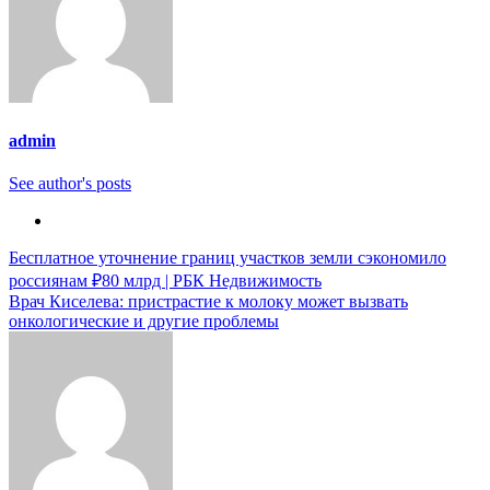
admin
See author's posts
Навигация
Бесплатное уточнение границ участков земли сэкономило
россиянам ₽80 млрд | РБК Недвижимость
по
Врач Киселева: пристрастие к молоку может вызвать
записям
онкологические и другие проблемы