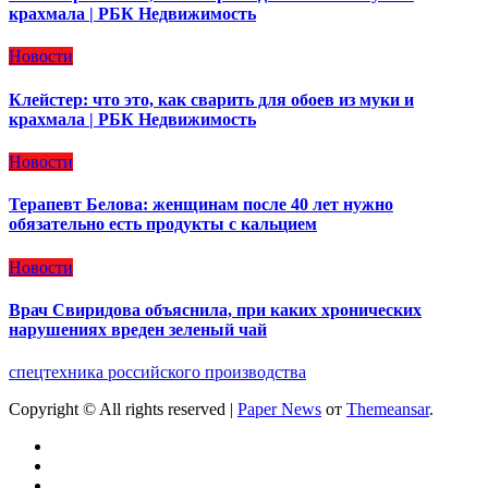
крахмала | РБК Недвижимость
Новости
Клейстер: что это, как сварить для обоев из муки и
крахмала | РБК Недвижимость
Новости
Терапевт Белова: женщинам после 40 лет нужно
обязательно есть продукты с кальцием
Новости
Врач Свиридова объяснила, при каких хронических
нарушениях вреден зеленый чай
спецтехника российского производства
Copyright © All rights reserved
|
Paper News
от
Themeansar
.