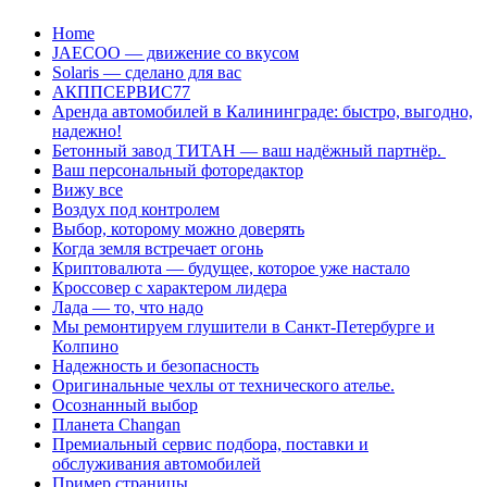
Перейти
Home
к
JAECOO — движение со вкусом
содержанию
Solaris — сделано для вас
АКППСЕРВИС77
Аренда автомобилей в Калининграде: быстро, выгодно,
надежно!
Бетонный завод ТИТАН — ваш надёжный партнёр.
Ваш персональный фоторедактор
Вижу все
Воздух под контролем
Выбор, которому можно доверять
Когда земля встречает огонь
Криптовалюта — будущее, которое уже настало
Кроссовер с характером лидера
Лада — то, что надо
Мы ремонтируем глушители в Санкт-Петербурге и
Колпино
Надежность и безопасность
Оригинальные чехлы от технического ателье.
Осознанный выбор
Планета Changan
Премиальный сервис подбора, поставки и
обслуживания автомобилей
Пример страницы