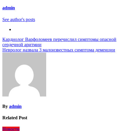
admin
See author's posts
Навигация
Кардиолог Варфоломеев перечислил симптомы опасной
сердечной аритмии
по
Невролог назвала 3 малоизвестных симптома деменции
записям
By
admin
Related Post
Новости