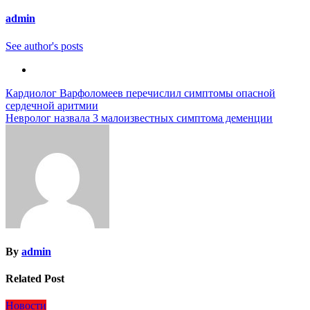
admin
See author's posts
Навигация
Кардиолог Варфоломеев перечислил симптомы опасной
сердечной аритмии
по
Невролог назвала 3 малоизвестных симптома деменции
записям
By
admin
Related Post
Новости