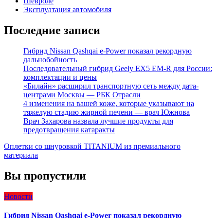
Шевроле
Эксплуатация автомобиля
Последние записи
Гибрид Nissan Qashqai e-Power показал рекордную
дальнобойность
Последовательный гибрид Geely EX5 EM-R для России:
комплектации и цены
«Билайн» расширил транспортную сеть между дата-
центрами Москвы — РБК Отрасли
4 изменения на вашей коже, которые указывают на
тяжелую стадию жирной печени — врач Южнова
Врач Захарова назвала лучшие продукты для
предотвращения катаракты
Оплетки со шнуровкой TITANIUM из премиального
материала
Вы пропустили
Новости
Гибрид Nissan Qashqai e-Power показал рекордную