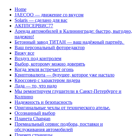
Перейти
Home
к
JAECOO — движение со вкусом
содержанию
Solaris — сделано для вас
АКППСЕРВИС77
Аренда автомобилей в Калининграде: быстро, выгодно,
надежно!
Бетонный завод ТИТАН — ваш надёжный партнёр.
Ваш персональный фоторедактор
Вижу все
Воздух под контролем
Выбор, которому можно доверять
Когда земля встречает огонь
Криптовалюта — будущее, которое уже настало
Кроссовер с характером лидера
Лада — то, что надо
Мы ремонтируем глушители в Санкт-Петербурге и
Колпино
Надежность и безопасность
Оригинальные чехлы от технического ателье.
Осознанный выбор
Планета Changan
Премиальный сервис подбора, поставки и
обслуживания автомобилей
Пример страницы