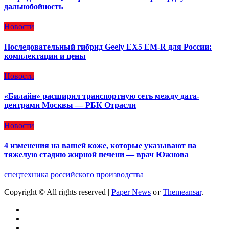
дальнобойность
Новости
Последовательный гибрид Geely EX5 EM-R для России:
комплектации и цены
Новости
«Билайн» расширил транспортную сеть между дата-
центрами Москвы — РБК Отрасли
Новости
4 изменения на вашей коже, которые указывают на
тяжелую стадию жирной печени — врач Южнова
спецтехника российского производства
Copyright © All rights reserved
|
Paper News
от
Themeansar
.