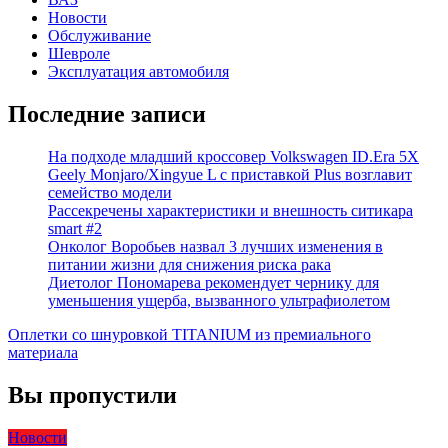
Новости
Обслуживание
Шевроле
Эксплуатация автомобиля
Последние записи
На подходе младший кроссовер Volkswagen ID.Era 5X
Geely Monjaro/Xingyue L с приставкой Plus возглавит
семейство модели
Рассекречены характеристики и внешность ситикара
smart #2
Онколог Воробьев назвал 3 лучших изменения в
питании жизни для снижения риска рака
Диетолог Пономарева рекомендует чернику для
уменьшения ущерба, вызванного ультрафиолетом
Оплетки со шнуровкой TITANIUM из премиального
материала
Вы пропустили
Новости