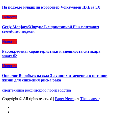
На подходе младший кроссовер Volkswagen ID.Era 5X
Новости
Geely Monjaro/Xingyue L с приставкой Plus возглавит
семейство модели
Новости
Рассекречены характеристики и внешность ситикара
smart #2
Новости
Онколог Воробьев назвал 3 лучших изменения в питании
жизни для снижения риска рака
спецтехника российского производства
Copyright © All rights reserved
|
Paper News
от
Themeansar
.