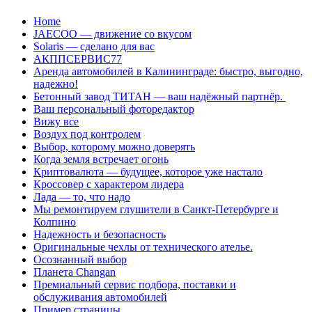
Перейти
Home
к
JAECOO — движение со вкусом
содержанию
Solaris — сделано для вас
АКППСЕРВИС77
Аренда автомобилей в Калининграде: быстро, выгодно,
надежно!
Бетонный завод ТИТАН — ваш надёжный партнёр.
Ваш персональный фоторедактор
Вижу все
Воздух под контролем
Выбор, которому можно доверять
Когда земля встречает огонь
Криптовалюта — будущее, которое уже настало
Кроссовер с характером лидера
Лада — то, что надо
Мы ремонтируем глушители в Санкт-Петербурге и
Колпино
Надежность и безопасность
Оригинальные чехлы от технического ателье.
Осознанный выбор
Планета Changan
Премиальный сервис подбора, поставки и
обслуживания автомобилей
Пример страницы