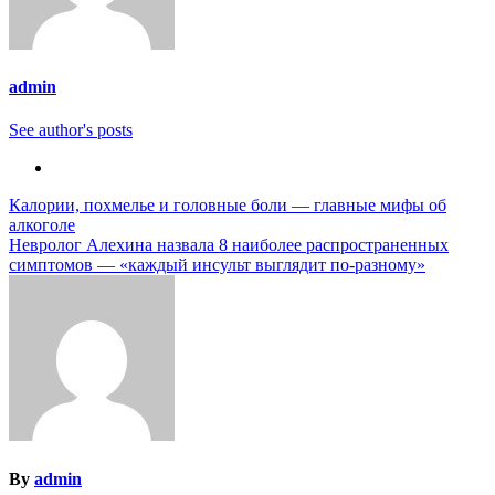
admin
See author's posts
Навигация
Калории, похмелье и головные боли — главные мифы об
алкоголе
по
Невролог Алехина назвала 8 наиболее распространенных
записям
симптомов — «каждый инсульт выглядит по-разному»
By
admin