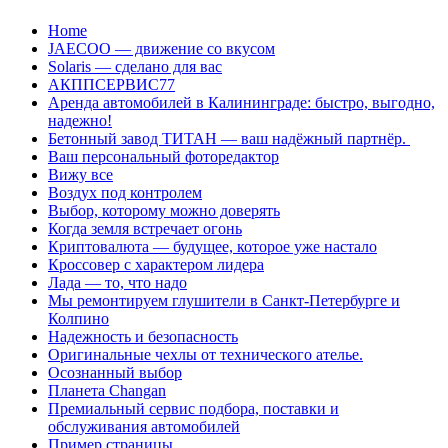
Перейти
Home
к
JAECOO — движение со вкусом
содержанию
Solaris — сделано для вас
АКППСЕРВИС77
Аренда автомобилей в Калининграде: быстро, выгодно,
надежно!
Бетонный завод ТИТАН — ваш надёжный партнёр.
Ваш персональный фоторедактор
Вижу все
Воздух под контролем
Выбор, которому можно доверять
Когда земля встречает огонь
Криптовалюта — будущее, которое уже настало
Кроссовер с характером лидера
Лада — то, что надо
Мы ремонтируем глушители в Санкт-Петербурге и
Колпино
Надежность и безопасность
Оригинальные чехлы от технического ателье.
Осознанный выбор
Планета Changan
Премиальный сервис подбора, поставки и
обслуживания автомобилей
Пример страницы