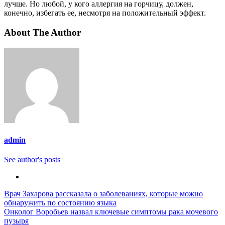
лучше. Но любой, у кого аллергия на горчицу, должен,
конечно, избегать ее, несмотря на положительный эффект.
About The Author
admin
See author's posts
Навигация
Врач Захарова рассказала о заболеваниях, которые можно
обнаружить по состоянию языка
по
Онколог Воробьев назвал ключевые симптомы рака мочевого
записям
пузыря