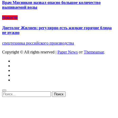
Врач Мясников назвал опасно большое количество
выпиваемой воды
Новости
Диетолог Жиляев: регулярно есть жидкие горячие блюда
не нужно
спецтехника российского производства
Copyright © All rights reserved
|
Paper News
от
Themeansar
.
Найти: