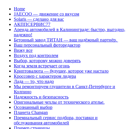
Перейти
Home
к
JAECOO — движение со вкусом
содержанию
Solaris — сделано для вас
АКППСЕРВИС77
Аренда автомобилей в Калининграде: быстро, выгодно,
надежно!
Бетонный завод ТИТАН — ваш надёжный партнёр.
Ваш персональный фоторедактор
Вижу все
Воздух под контролем
Выбор, которому можно доверять
Когда земля встречает огонь
Криптовалюта — будущее, которое уже настало
Кроссовер с характером лидера
Лада — то, что надо
Мы ремонтируем глушители в Санкт-Петербурге и
Колпино
Надежность и безопасность
Оригинальные чехлы от технического ателье.
Осознанный выбор
Планета Changan
Премиальный сервис подбора, поставки и
обслуживания автомобилей
Пример страницы