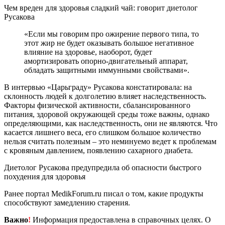
Чем вреден для здоровья сладкий чай: говорит диетолог
Русакова
«Если мы говорим про ожирение первого типа, то
этот жир не будет оказывать большое негативное
влияние на здоровье, наоборот, будет
амортизировать опорно-двигательный аппарат,
обладать защитными иммунными свойствами».
В интервью «Царьграду» Русакова констатировала: на
склонность людей к долголетию влияет наследственность.
Факторы физической активности, сбалансированного
питания, здоровой окружающей среды тоже важны, однако
определяющими, как наследственность, они не являются. Что
касается лишнего веса, его слишком большое количество
нельзя считать полезным – это неминуемо ведет к проблемам
с кровяным давлением, появлению сахарного диабета.
Диетолог Русакова предупредила об опасности быстрого
похудения для здоровья
Ранее портал MedikForum.ru писал о том, какие продукты
способствуют замедлению старения.
Важно
!
Информация предоставлена в справочных целях. О