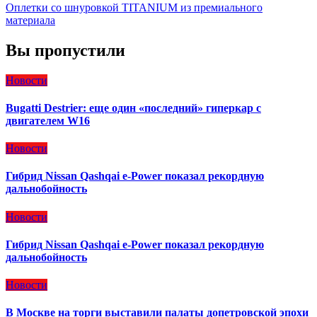
Оплетки со шнуровкой TITANIUM из премиального
материала
Вы пропустили
Новости
Bugatti Destrier: еще один «последний» гиперкар с
двигателем W16
Новости
Гибрид Nissan Qashqai e-Power показал рекордную
дальнобойность
Новости
Гибрид Nissan Qashqai e-Power показал рекордную
дальнобойность
Новости
В Москве на торги выставили палаты допетровской эпохи