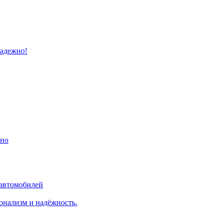
надежно!
ино
 автомобилей
онализм и надёжность.