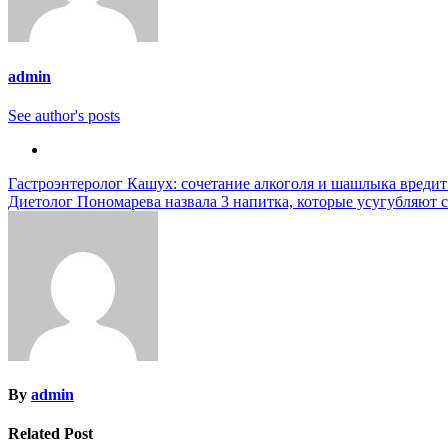
admin
See author's posts
Навигация
Гастроэнтеролог Кашух: сочетание алкоголя и шашлыка вреди
Диетолог Пономарева назвала 3 напитка, которые усугубляют 
по
записям
By
admin
Related Post