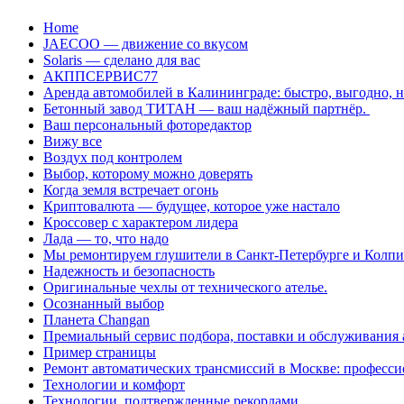
Перейти
Home
к
JAECOO — движение со вкусом
содержанию
Solaris — сделано для вас
АКППСЕРВИС77
Аренда автомобилей в Калининграде: быстро, выгодно, 
Бетонный завод ТИТАН — ваш надёжный партнёр.
Ваш персональный фоторедактор
Вижу все
Воздух под контролем
Выбор, которому можно доверять
Когда земля встречает огонь
Криптовалюта — будущее, которое уже настало
Кроссовер с характером лидера
Лада — то, что надо
Мы ремонтируем глушители в Санкт-Петербурге и Колп
Надежность и безопасность
Оригинальные чехлы от технического ателье.
Осознанный выбор
Планета Changan
Премиальный сервис подбора, поставки и обслуживания
Пример страницы
Ремонт автоматических трансмиссий в Москве: професси
Технологии и комфорт
Технологии, подтвержденные рекордами