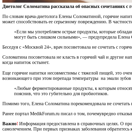
Диетолог Соломатина рассказала об опасных сочетаниях с
По словам врача-диетолога Елены Соломатиной, горячие напи
может способствовать ее серьезному повреждению. В частност
«Если мы употребляем острые продукты, которые обладают раздражающим действием, к примеру перец или имбирь, и запиваем их горячим напитком, то ожог и раздражение
могут быть слишком сильными», — предупредила Елена 
Беседуя с «Москвой 24», врач посоветовала не сочетать с гор
Соломатина посоветовала не класть в горячий чай и другие на
когда напиток остынет.
Еще горячие напитки несовместимы с тяжелой пищей, это очен
возникающего при этом перепада температуры на эмали зубов
«Любые ферментированные продукты, к которым относятся йогурт, простокваша, ряженка, квашеная капуста, также не следует запивать горячими напитками», — добавила медик,
пояснив, что это губительно для пробиотиков.
Помимо того, Елена Соломатина порекомендовала не сочетать 
Ранее портал MedikForum.ru писал о том, почемувредно отказыв
Важно
!
Информация предоставлена в справочных целях. О прот
самолечением. При первых признаках заболевания обратитесь к