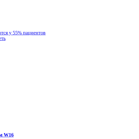
тся у 55% ​​пациентов
еть
ем W16