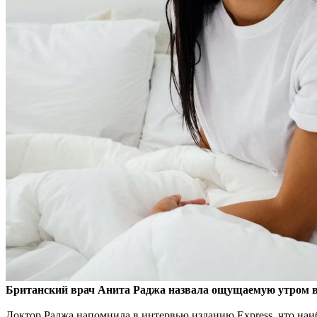
Британский врач Анита Раджа назвала ощущаемую утром вя
Доктор Раджа напомнила в интервью изданию Express, что на