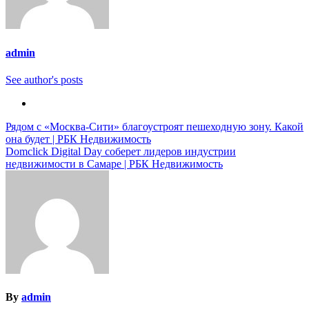
admin
See author's posts
Навигация
Рядом с «Москва-Сити» благоустроят пешеходную зону. Какой
она будет | РБК Недвижимость
по
Domclick Digital Day соберет лидеров индустрии
записям
недвижимости в Самаре | РБК Недвижимость
By
admin