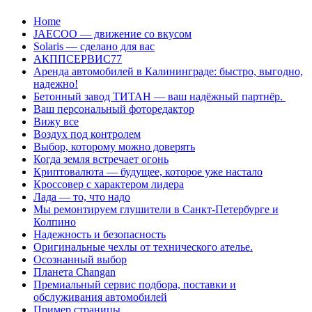
Перейти
Home
к
JAECOO — движение со вкусом
содержанию
Solaris — сделано для вас
АКППСЕРВИС77
Аренда автомобилей в Калининграде: быстро, выгодно,
надежно!
Бетонный завод ТИТАН — ваш надёжный партнёр.
Ваш персональный фоторедактор
Вижу все
Воздух под контролем
Выбор, которому можно доверять
Когда земля встречает огонь
Криптовалюта — будущее, которое уже настало
Кроссовер с характером лидера
Лада — то, что надо
Мы ремонтируем глушители в Санкт-Петербурге и
Колпино
Надежность и безопасность
Оригинальные чехлы от технического ателье.
Осознанный выбор
Планета Changan
Премиальный сервис подбора, поставки и
обслуживания автомобилей
Пример страницы