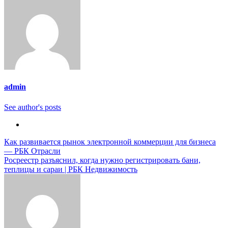
admin
See author's posts
Навигация
Как развивается рынок электронной коммерции для бизнеса
— РБК Отрасли
по
Росреестр разъяснил, когда нужно регистрировать бани,
записям
теплицы и сараи | РБК Недвижимость