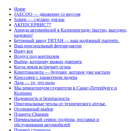
Перейти
Home
к
JAECOO — движение со вкусом
содержанию
Solaris — сделано для вас
АКППСЕРВИС77
Аренда автомобилей в Калининграде: быстро, выгодно,
надежно!
Бетонный завод ТИТАН — ваш надёжный партнёр.
Ваш персональный фоторедактор
Вижу все
Воздух под контролем
Выбор, которому можно доверять
Когда земля встречает огонь
Криптовалюта — будущее, которое уже настало
Кроссовер с характером лидера
Лада — то, что надо
Мы ремонтируем глушители в Санкт-Петербурге и
Колпино
Надежность и безопасность
Оригинальные чехлы от технического ателье.
Осознанный выбор
Планета Changan
Премиальный сервис подбора, поставки и
обслуживания автомобилей
Пример страницы