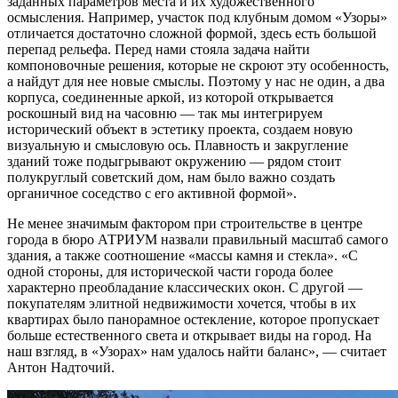
заданных параметров места и их художественного
осмысления. Например, участок под клубным домом «Узоры»
отличается достаточно сложной формой, здесь есть большой
перепад рельефа. Перед нами стояла задача найти
компоновочные решения, которые не скроют эту особенность,
а найдут для нее новые смыслы. Поэтому у нас не один, а два
корпуса, соединенные аркой, из которой открывается
роскошный вид на часовню — так мы интегрируем
исторический объект в эстетику проекта, создаем новую
визуальную и смысловую ось. Плавность и закругление
зданий тоже подыгрывают окружению — рядом стоит
полукруглый советский дом, нам было важно создать
органичное соседство с его активной формой».
Не менее значимым фактором при строительстве в центре
города в бюро АТРИУМ назвали правильный масштаб самого
здания, а также соотношение «массы камня и стекла». «С
одной стороны, для исторической части города более
характерно преобладание классических окон. С другой —
покупателям элитной недвижимости хочется, чтобы в их
квартирах было панорамное остекление, которое пропускает
больше естественного света и открывает виды на город. На
наш взгляд, в «Узорах» нам удалось найти баланс», — считает
Антон Надточий.