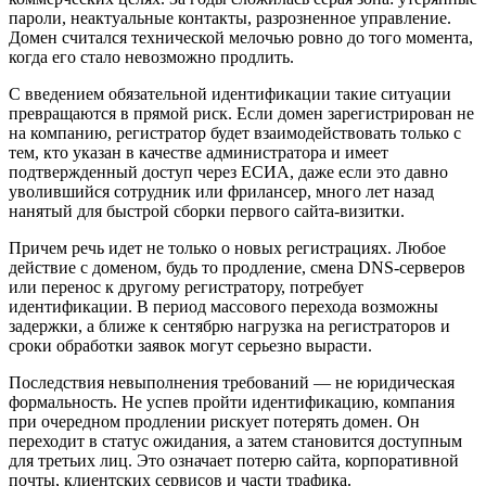
пароли, неактуальные контакты, разрозненное управление.
Домен считался технической мелочью ровно до того момента,
когда его стало невозможно продлить.
С введением обязательной идентификации такие ситуации
превращаются в прямой риск. Если домен зарегистрирован не
на компанию, регистратор будет взаимодействовать только с
тем, кто указан в качестве администратора и имеет
подтвержденный доступ через ЕСИА, даже если это давно
уволившийся сотрудник или фрилансер, много лет назад
нанятый для быстрой сборки первого сайта-визитки.
Причем речь идет не только о новых регистрациях. Любое
действие с доменом, будь то продление, смена DNS-серверов
или перенос к другому регистратору, потребует
идентификации. В период массового перехода возможны
задержки, а ближе к сентябрю нагрузка на регистраторов и
сроки обработки заявок могут серьезно вырасти.
Последствия невыполнения требований — не юридическая
формальность. Не успев пройти идентификацию, компания
при очередном продлении рискует потерять домен. Он
переходит в статус ожидания, а затем становится доступным
для третьих лиц. Это означает потерю сайта, корпоративной
почты, клиентских сервисов и части трафика.