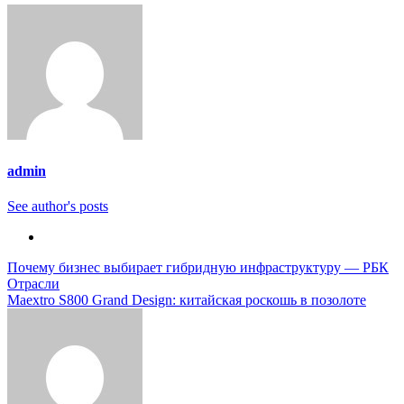
admin
See author's posts
Навигация
Почему бизнес выбирает гибридную инфраструктуру — РБК
Отрасли
по
Maextro S800 Grand Design: китайская роскошь в позолоте
записям