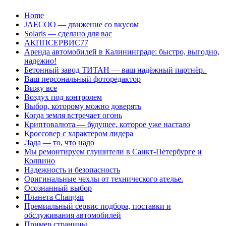
Перейти
Home
к
JAECOO — движение со вкусом
содержанию
Solaris — сделано для вас
АКППСЕРВИС77
Аренда автомобилей в Калининграде: быстро, выгодно,
надежно!
Бетонный завод ТИТАН — ваш надёжный партнёр.
Ваш персональный фоторедактор
Вижу все
Воздух под контролем
Выбор, которому можно доверять
Когда земля встречает огонь
Криптовалюта — будущее, которое уже настало
Кроссовер с характером лидера
Лада — то, что надо
Мы ремонтируем глушители в Санкт-Петербурге и
Колпино
Надежность и безопасность
Оригинальные чехлы от технического ателье.
Осознанный выбор
Планета Changan
Премиальный сервис подбора, поставки и
обслуживания автомобилей
Пример страницы