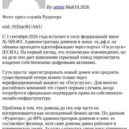
By
admin
Май19,2026
Фото: пресс-служба Руцентра
erid: 2SDnjcRUAKU
С 1 сентября 2026 года вступает в силу федеральный закон
№ 569-ФЗ. Администраторы доменов в зонах .ru,.рф и .su
обязаны проходить идентификацию через портал «Госуслуги»
(ЕСИА). На первый взгляд, это техническое нововведение, но
на деле оно дает компаниям серьезный повод пересмотреть
владение собственными цифровыми активами.
Суть проста: зарегистрировать новый домен или продлить
существующий теперь можно только через
верифицированный аккаунт на «Госуслугах». Для многих
российских компаний это станет первым случаем, когда
потребуется официально подтвердить права на собственную
онлайн-инфраструктуру.
Проблема в том, что домены до сих пор часто не
воспринимаются как полноценный бизнес-актив. По данным
«Руцентра», до 80% администраторов доменов в зоне .ru
составляют физлица, хотя сами домены давно работают в
коммерческих целях. За годы сложилась серая зона: утерянные