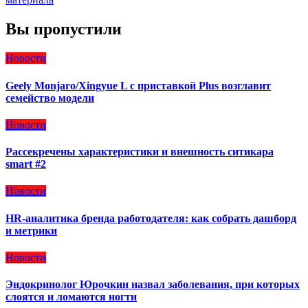
Вы пропустили
Новости
Geely Monjaro/Xingyue L с приставкой Plus возглавит
семейство модели
Новости
Рассекречены характеристики и внешность ситикара
smart #2
Новости
HR-аналитика бренда работодателя: как собрать дашборд
и метрики
Новости
Эндокринолог Юрочкин назвал заболевания, при которых
слоятся и ломаются ногти