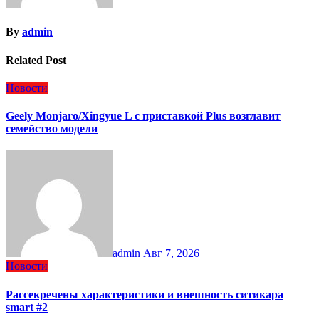
By
admin
Related Post
Новости
Geely Monjaro/Xingyue L с приставкой Plus возглавит
семейство модели
admin
Авг 7, 2026
Новости
Рассекречены характеристики и внешность ситикара
smart #2