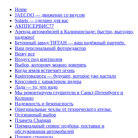
Перейти
Home
к
JAECOO — движение со вкусом
содержанию
Solaris — сделано для вас
АКППСЕРВИС77
Аренда автомобилей в Калининграде: быстро, выгодно,
надежно!
Бетонный завод ТИТАН — ваш надёжный партнёр.
Ваш персональный фоторедактор
Вижу все
Воздух под контролем
Выбор, которому можно доверять
Когда земля встречает огонь
Криптовалюта — будущее, которое уже настало
Кроссовер с характером лидера
Лада — то, что надо
Мы ремонтируем глушители в Санкт-Петербурге и
Колпино
Надежность и безопасность
Оригинальные чехлы от технического ателье.
Осознанный выбор
Планета Changan
Премиальный сервис подбора, поставки и
обслуживания автомобилей
Пример страницы