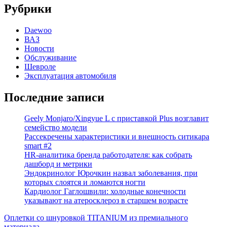
Рубрики
Daewoo
ВАЗ
Новости
Обслуживание
Шевроле
Эксплуатация автомобиля
Последние записи
Geely Monjaro/Xingyue L с приставкой Plus возглавит
семейство модели
Рассекречены характеристики и внешность ситикара
smart #2
HR-аналитика бренда работодателя: как собрать
дашборд и метрики
Эндокринолог Юрочкин назвал заболевания, при
которых слоятся и ломаются ногти
Кардиолог Гаглошвили: холодные конечности
указывают на атеросклероз в старшем возрасте
Оплетки со шнуровкой TITANIUM из премиального
материала