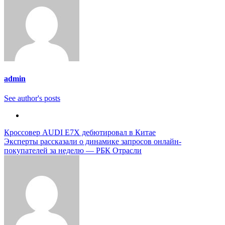
admin
See author's posts
Навигация
Кроссовер AUDI E7X дебютировал в Китае
Эксперты рассказали о динамике запросов онлайн-
по
покупателей за неделю — РБК Отрасли
записям