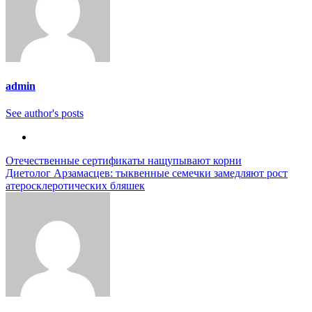
admin
See author's posts
Навигация
Отечественные сертификаты нащупывают корни
Диетолог Арзамасцев: тыквенные семечки замедляют рост
по
атеросклеротических бляшек
записям