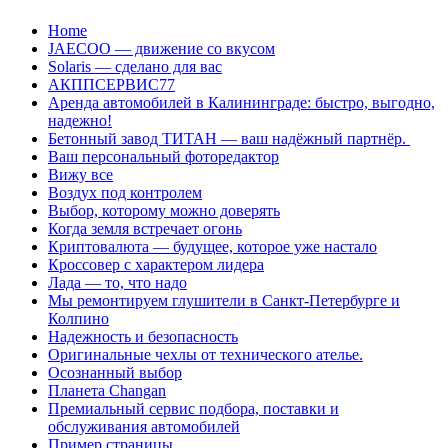
Перейти
Home
к
JAECOO — движение со вкусом
содержанию
Solaris — сделано для вас
АКППСЕРВИС77
Аренда автомобилей в Калининграде: быстро, выгодно,
надежно!
Бетонный завод ТИТАН — ваш надёжный партнёр.
Ваш персональный фоторедактор
Вижу все
Воздух под контролем
Выбор, которому можно доверять
Когда земля встречает огонь
Криптовалюта — будущее, которое уже настало
Кроссовер с характером лидера
Лада — то, что надо
Мы ремонтируем глушители в Санкт-Петербурге и
Колпино
Надежность и безопасность
Оригинальные чехлы от технического ателье.
Осознанный выбор
Планета Changan
Премиальный сервис подбора, поставки и
обслуживания автомобилей
Пример страницы