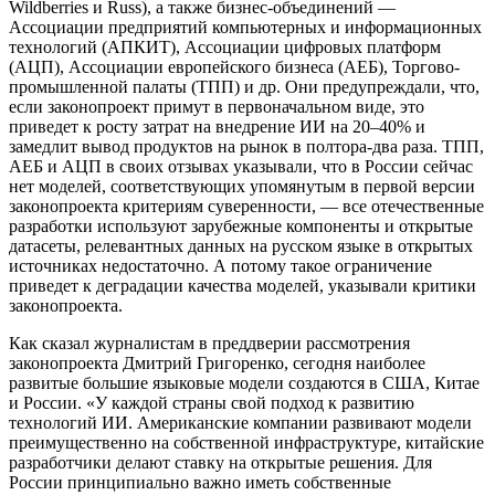
Wildberries и Russ), а также бизнес-объединений —
Ассоциации предприятий компьютерных и информационных
технологий (АПКИТ), Ассоциации цифровых платформ
(АЦП), Ассоциации европейского бизнеса (АЕБ), Торгово-
промышленной палаты (ТПП) и др. Они предупреждали, что,
если законопроект примут в первоначальном виде, это
приведет к росту затрат на внедрение ИИ на 20–40% и
замедлит вывод продуктов на рынок в полтора-два раза. ТПП,
АЕБ и АЦП в своих отзывах указывали, что в России сейчас
нет моделей, соответствующих упомянутым в первой версии
законопроекта критериям суверенности, — все отечественные
разработки используют зарубежные компоненты и открытые
датасеты, релевантных данных на русском языке в открытых
источниках недостаточно. А потому такое ограничение
приведет к деградации качества моделей, указывали критики
законопроекта.
Как сказал журналистам в преддверии рассмотрения
законопроекта Дмитрий Григоренко, сегодня наиболее
развитые большие языковые модели создаются в США, Китае
и России. «У каждой страны свой подход к развитию
технологий ИИ. Американские компании развивают модели
преимущественно на собственной инфраструктуре, китайские
разработчики делают ставку на открытые решения. Для
России принципиально важно иметь собственные