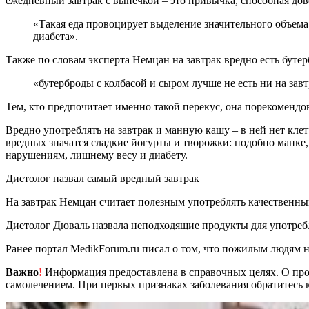
ежедневный завтрак с выпечкой – это привычка, способная дове
«Такая еда провоцирует выделение значительного объема инсулина, который создает дополнительную нагрузку на поджелудочную железу. В будущем это чревато развитием
диабета».
Также по словам эксперта Немцан на завтрак вредно есть буте
«бутерброды с колбасой и сыром лучше не есть ни на завт
Тем, кто предпочитает именно такой перекус, она порекомендо
Вредно употреблять на завтрак и манную кашу – в ней нет кле
вредных значатся сладкие йогурты и творожки: подобно манке
нарушениям, лишнему весу и диабету.
Диетолог назвал самый вредный завтрак
На завтрак Немцан считает полезным употреблять качественн
Диетолог Дюваль назвала неподходящие продукты для употребл
Ранее портал MedikForum.ru писал о том, что пожилым людям 
Важно
!
Информация предоставлена в справочных целях. О прот
самолечением. При первых признаках заболевания обратитесь к