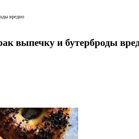
роды вредно
рак выпечку и бутерброды вре