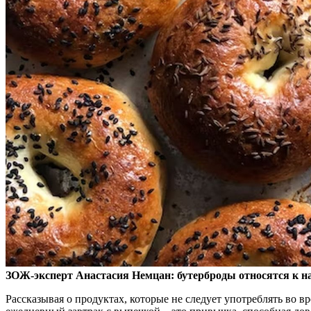
ЗОЖ-эксперт Анастасия Немцан: бутерброды относятся к н
Рассказывая о продуктах, которые не следует употреблять во в