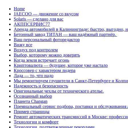
Перейти
Home
к
JAECOO — движение со вкусом
содержанию
Solaris — сделано для вас
АКППСЕРВИС77
Аренда автомобилей в Калининграде: быстро, выгодно, 
Бетонный завод ТИТАН — ваш надёжный партнёр.
Ваш персональный фоторедактор
Вижу все
Воздух под контролем
Выбор, которому можно доверять
Когда земля встречает огонь
Криптовалюта — будущее, которое уже настало
Кроссовер с характером лидера
Лада — то, что надо
Мы ремонтируем глушители в Санкт-Петербурге и Колп
Надежность и безопасность
Оригинальные чехлы от технического ателье.
Осознанный выбор
Планета Changan
Премиальный сервис подбора, поставки и обслуживания
Пример страницы
Ремонт автоматических трансмиссий в Москве: професси
Технологии и комфорт
Технологии, подтвержденные рекордами