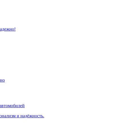
надежно!
ино
 автомобилей
онализм и надёжность.