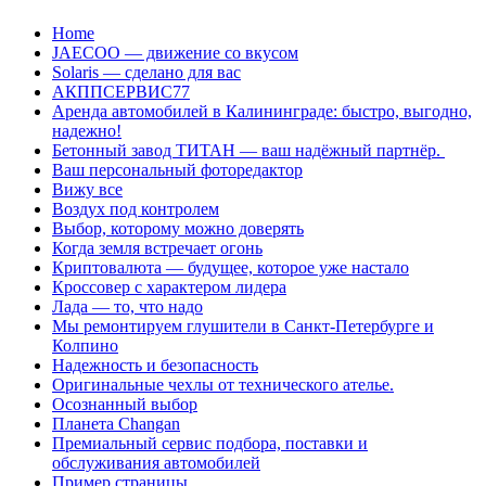
Перейти
Home
к
JAECOO — движение со вкусом
содержанию
Solaris — сделано для вас
АКППСЕРВИС77
Аренда автомобилей в Калининграде: быстро, выгодно,
надежно!
Бетонный завод ТИТАН — ваш надёжный партнёр.
Ваш персональный фоторедактор
Вижу все
Воздух под контролем
Выбор, которому можно доверять
Когда земля встречает огонь
Криптовалюта — будущее, которое уже настало
Кроссовер с характером лидера
Лада — то, что надо
Мы ремонтируем глушители в Санкт-Петербурге и
Колпино
Надежность и безопасность
Оригинальные чехлы от технического ателье.
Осознанный выбор
Планета Changan
Премиальный сервис подбора, поставки и
обслуживания автомобилей
Пример страницы