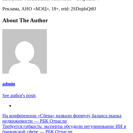
Реклама, АНО «МЭЦ», 18+, erid: 2SDnjdsQt8J
About The Author
admin
See author's posts
Навигация
На конференции «Сбера» назвали формулу баланса рынка
недвижимости — РБК Отрасли
по
Требуется гибкость: эксперты обсудили регулирование ИИ в
записям
банковской сфере — РБК Отрасли