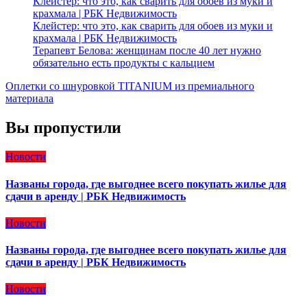
Клейстер: что это, как сварить для обоев из муки и
крахмала | РБК Недвижимость
Клейстер: что это, как сварить для обоев из муки и
крахмала | РБК Недвижимость
Терапевт Белова: женщинам после 40 лет нужно
обязательно есть продукты с кальцием
Оплетки со шнуровкой TITANIUM из премиального
материала
Вы пропустили
Новости
Названы города, где выгоднее всего покупать жилье для
сдачи в аренду | РБК Недвижимость
Новости
Названы города, где выгоднее всего покупать жилье для
сдачи в аренду | РБК Недвижимость
Новости