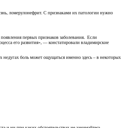
лезнь, ломерулонефрит. С признаками их патологии нужно
оцесса его развития», — констатировали владимирские
ых недугах боль может ощущаться именно здесь – в некоторых
а и ни при каких обстоятельствах не занимайтесь