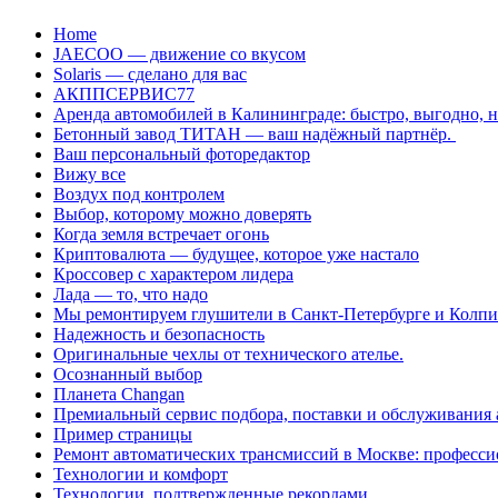
Перейти
Home
к
JAECOO — движение со вкусом
содержанию
Solaris — сделано для вас
АКППСЕРВИС77
Аренда автомобилей в Калининграде: быстро, выгодно, 
Бетонный завод ТИТАН — ваш надёжный партнёр.
Ваш персональный фоторедактор
Вижу все
Воздух под контролем
Выбор, которому можно доверять
Когда земля встречает огонь
Криптовалюта — будущее, которое уже настало
Кроссовер с характером лидера
Лада — то, что надо
Мы ремонтируем глушители в Санкт-Петербурге и Колп
Надежность и безопасность
Оригинальные чехлы от технического ателье.
Осознанный выбор
Планета Changan
Премиальный сервис подбора, поставки и обслуживания
Пример страницы
Ремонт автоматических трансмиссий в Москве: професси
Технологии и комфорт
Технологии, подтвержденные рекордами