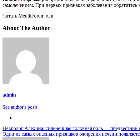
самолечением. При первых признаках заболевания обратитесь к
Читать MedikForum.ru в
About The Author
admin
See author's posts
Навигация
Невролог Алехина: сильнейшая головная боль — предвестник 
Один из самых опасных признаков ожирения печени появляется
по