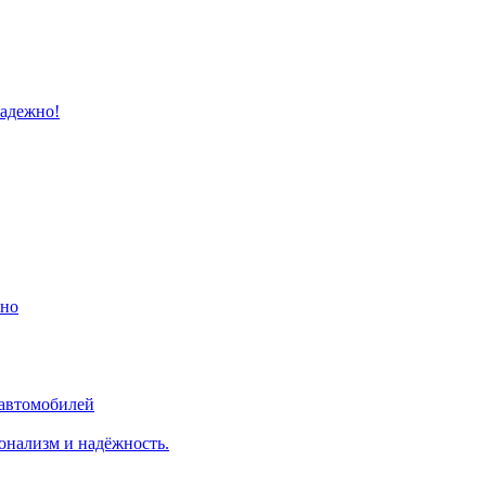
надежно!
ино
 автомобилей
онализм и надёжность.