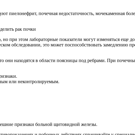
твуют пиелонефрит, почечная недостаточность, мочекаменная бо
делить рак почки
ском обследовании, это может поспособствовать замедлению пр
что они находятся в области поясницы под ребрами. При почечн
ризнаки.
нным или неконтролируемым.
внешние признаки больной щитовидной железы.
ивопоказаниях и побочных действиях спрашивайте у специалист