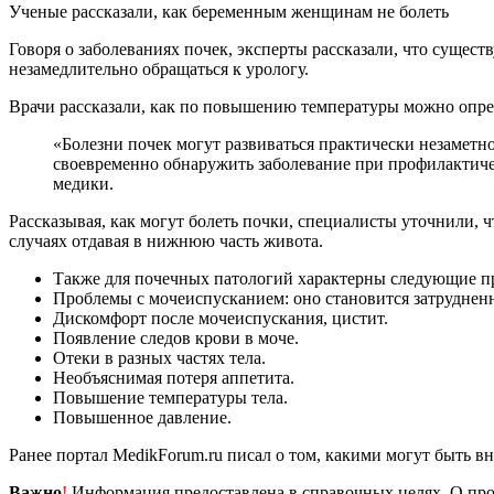
Ученые рассказали, как беременным женщинам не болеть
Говоря о заболеваниях почек, эксперты рассказали, что сущес
незамедлительно обращаться к урологу.
Врачи рассказали, как по повышению температуры можно опре
«Болезни почек могут развиваться практически незаметно, но при этом лабораторные показатели могут изменяться еще до появления первых признаков заболевания. Если
своевременно обнаружить заболевание при профилактиче
медики.
Рассказывая, как могут болеть почки, специалисты уточнили, 
случаях отдавая в нижнюю часть живота.
Также для почечных патологий характерны следующие п
Проблемы с мочеиспусканием: оно становится затрудне
Дискомфорт после мочеиспускания, цистит.
Появление следов крови в моче.
Отеки в разных частях тела.
Необъяснимая потеря аппетита.
Повышение температуры тела.
Повышенное давление.
Ранее портал MedikForum.ru писал о том, какими могут быть 
Важно
!
Информация предоставлена в справочных целях. О прот