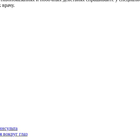
 врачу.
инсульта
 вокруг глаз