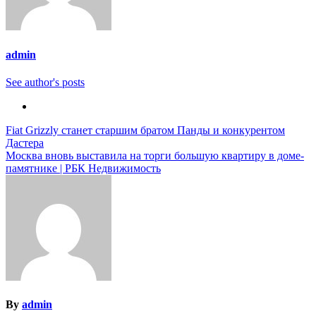
admin
See author's posts
Навигация
Fiat Grizzly станет старшим братом Панды и конкурентом
Дастера
по
Москва вновь выставила на торги большую квартиру в доме-
записям
памятнике | РБК Недвижимость
By
admin