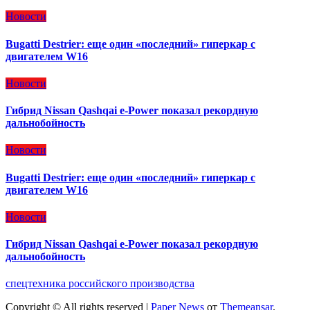
Новости
Bugatti Destrier: еще один «последний» гиперкар с
двигателем W16
Новости
Гибрид Nissan Qashqai e-Power показал рекордную
дальнобойность
Новости
Bugatti Destrier: еще один «последний» гиперкар с
двигателем W16
Новости
Гибрид Nissan Qashqai e-Power показал рекордную
дальнобойность
спецтехника российского производства
Copyright © All rights reserved
|
Paper News
от
Themeansar
.