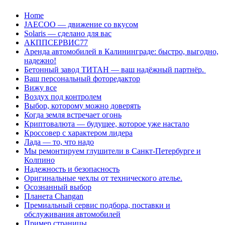
Перейти
Home
к
JAECOO — движение со вкусом
содержанию
Solaris — сделано для вас
АКППСЕРВИС77
Аренда автомобилей в Калининграде: быстро, выгодно,
надежно!
Бетонный завод ТИТАН — ваш надёжный партнёр.
Ваш персональный фоторедактор
Вижу все
Воздух под контролем
Выбор, которому можно доверять
Когда земля встречает огонь
Криптовалюта — будущее, которое уже настало
Кроссовер с характером лидера
Лада — то, что надо
Мы ремонтируем глушители в Санкт-Петербурге и
Колпино
Надежность и безопасность
Оригинальные чехлы от технического ателье.
Осознанный выбор
Планета Changan
Премиальный сервис подбора, поставки и
обслуживания автомобилей
Пример страницы