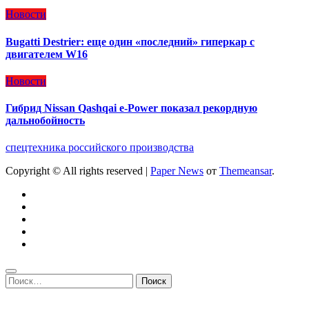
Новости
Bugatti Destrier: еще один «последний» гиперкар с
двигателем W16
Новости
Гибрид Nissan Qashqai e-Power показал рекордную
дальнобойность
спецтехника российского производства
Copyright © All rights reserved
|
Paper News
от
Themeansar
.
Найти: