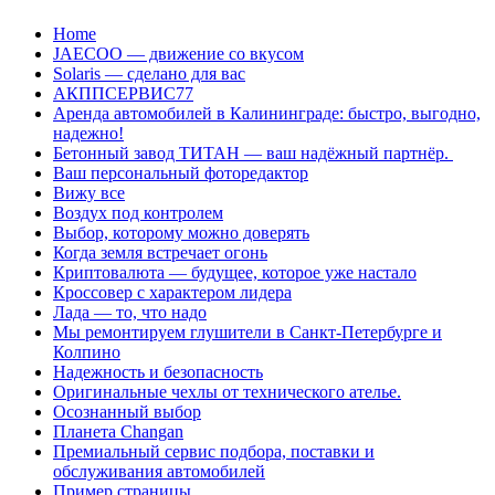
Перейти
Home
к
JAECOO — движение со вкусом
содержанию
Solaris — сделано для вас
АКППСЕРВИС77
Аренда автомобилей в Калининграде: быстро, выгодно,
надежно!
Бетонный завод ТИТАН — ваш надёжный партнёр.
Ваш персональный фоторедактор
Вижу все
Воздух под контролем
Выбор, которому можно доверять
Когда земля встречает огонь
Криптовалюта — будущее, которое уже настало
Кроссовер с характером лидера
Лада — то, что надо
Мы ремонтируем глушители в Санкт-Петербурге и
Колпино
Надежность и безопасность
Оригинальные чехлы от технического ателье.
Осознанный выбор
Планета Changan
Премиальный сервис подбора, поставки и
обслуживания автомобилей
Пример страницы