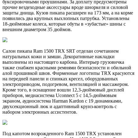
буксировочными проушинами. За доплату предусмотрены
прочие вездеходные аксессуары вроде шноркеля и силовой
защиты днища. Кузов пикапа расширен на 173 мм, а на корме
появились два крупных выхлопных патрубка. Установлены
18-дюймовые колеса, которые обуты в «зубастые» шины с
внешним диаметром 35 дюймов.
Салон пикапа Ram 1500 TRX SRT отделан сочетанием
натуральных кожи и замши. Декоративные накладки
выполнены из настоящего карбона. Интерьер грузовичка
также снабжен красными ремнями безопасности и обильной
алой прошивкой швов. Фирменные логотипы TRX красуются
на передней панели и спинках кресел, оборудованных
электроприводом, подогревом, вентиляцией и массажером.
Кроме того, в оснащение вошли 12,3-дюймовый дисплей
приборов, медиасистема Uconnect 5 с 14,5-дюймовым
экраном, аудиосистема Harman Kardon с 19 динамиками,
двухсекционный люк и адаптивный круиз-контроль с
набором электронных ассистентов.
Под капотом возрожденного Ram 1500 TRX установлен