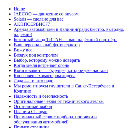
Перейти
Home
к
JAECOO — движение со вкусом
содержанию
Solaris — сделано для вас
АКППСЕРВИС77
Аренда автомобилей в Калининграде: быстро, выгодно,
надежно!
Бетонный завод ТИТАН — ваш надёжный партнёр.
Ваш персональный фоторедактор
Вижу все
Воздух под контролем
Выбор, которому можно доверять
Когда земля встречает огонь
Криптовалюта — будущее, которое уже настало
Кроссовер с характером лидера
Лада — то, что надо
Мы ремонтируем глушители в Санкт-Петербурге и
Колпино
Надежность и безопасность
Оригинальные чехлы от технического ателье.
Осознанный выбор
Планета Changan
Премиальный сервис подбора, поставки и
обслуживания автомобилей
Пример страницы