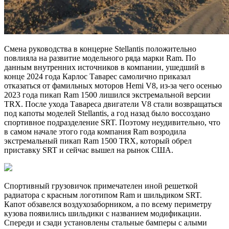
Смена руководства в концерне Stellantis положительно
повлияла на развитие модельного ряда марки Ram. По
данным внутренних источников в компании, ушедший в
конце 2024 года Карлос Таварес самолично приказал
отказаться от фамильных моторов Hemi V8, из-за чего осенью
2023 года пикап Ram 1500 лишился экстремальной версии
TRX. После ухода Тавареса двигатели V8 стали возвращаться
под капоты моделей Stellantis, а год назад было воссоздано
спортивное подразделение SRT. Поэтому неудивительно, что
в самом начале этого года компания Ram возродила
экстремальный пикап Ram 1500 TRX, который обрел
приставку SRT и сейчас вышел на рынок США.
Спортивный грузовичок примечателен иной решеткой
радиатора с красным логотипом Ram и шильдиком SRT.
Капот обзавелся воздухозаборником, а по всему периметру
кузова появились шильдики с названием модификации.
Спереди и сзади установлены стальные бамперы с алыми