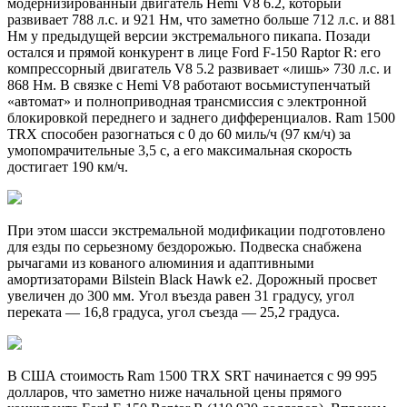
модернизированный двигатель Hemi V8 6.2, который
развивает 788 л.с. и 921 Нм, что заметно больше 712 л.с. и 881
Нм у предыдущей версии экстремального пикапа. Позади
остался и прямой конкурент в лице Ford F-150 Raptor R: его
компрессорный двигатель V8 5.2 развивает «лишь» 730 л.с. и
868 Нм. В связке с Hemi V8 работают восьмиступенчатый
«автомат» и полноприводная трансмиссия с электронной
блокировкой переднего и заднего дифференциалов. Ram 1500
TRX способен разогнаться с 0 до 60 миль/ч (97 км/ч) за
умопомрачительные 3,5 с, а его максимальная скорость
достигает 190 км/ч.
При этом шасси экстремальной модификации подготовлено
для езды по серьезному бездорожью. Подвеска снабжена
рычагами из кованого алюминия и адаптивными
амортизаторами Bilstein Black Hawk e2. Дорожный просвет
увеличен до 300 мм. Угол въезда равен 31 градусу, угол
переката — 16,8 градуса, угол съезда — 25,2 градуса.
В США стоимость Ram 1500 TRX SRT начинается с 99 995
долларов, что заметно ниже начальной цены прямого