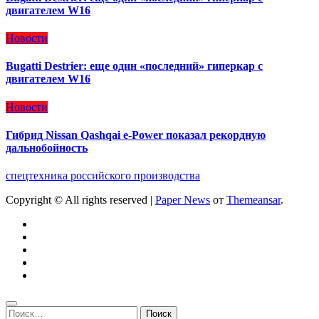
двигателем W16
Новости
Bugatti Destrier: еще один «последний» гиперкар с
двигателем W16
Новости
Гибрид Nissan Qashqai e-Power показал рекордную
дальнобойность
спецтехника российского производства
Copyright © All rights reserved
|
Paper News
от
Themeansar
.
Найти: