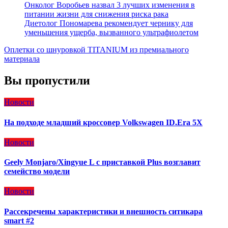
Онколог Воробьев назвал 3 лучших изменения в
питании жизни для снижения риска рака
Диетолог Пономарева рекомендует чернику для
уменьшения ущерба, вызванного ультрафиолетом
Оплетки со шнуровкой TITANIUM из премиального
материала
Вы пропустили
Новости
На подходе младший кроссовер Volkswagen ID.Era 5X
Новости
Geely Monjaro/Xingyue L с приставкой Plus возглавит
семейство модели
Новости
Рассекречены характеристики и внешность ситикара
smart #2