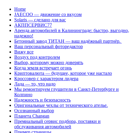
Перейти
Home
к
JAECOO — движение со вкусом
содержанию
Solaris — сделано для вас
АКППСЕРВИС77
Аренда автомобилей в Калининграде: быстро, выгодно,
надежно!
Бетонный завод ТИТАН — ваш надёжный партнёр.
Ваш персональный фоторедактор
Вижу все
Воздух под контролем
Выбор, которому можно доверять
Когда земля встречает огонь
Криптовалюта — будущее, которое уже настало
Кроссовер с характером лидера
Лада — то, что надо
Мы ремонтируем глушители в Санкт-Петербурге и
Колпино
Надежность и безопасность
Оригинальные чехлы от технического ателье.
Осознанный выбор
Планета Changan
Премиальный сервис подбора, поставки и
обслуживания автомобилей
Пример страницы