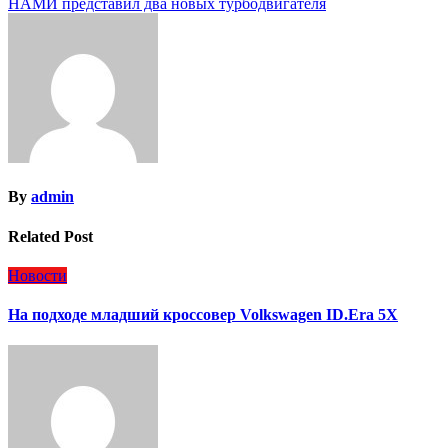
НАМИ представил два новых турбодвигателя
по
записям
By
admin
Related Post
Новости
На подходе младший кроссовер Volkswagen ID.Era 5X