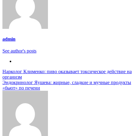
admin
See author's posts
Навигация
Нарколог Клименко: пиво оказывает токсическое действие на
организм
по
Эндокринолог Яушева: жирные, сладкие и мучные продукты
записям
«бьют» по печени