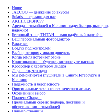
Перейти
Home
к
JAECOO — движение со вкусом
содержанию
Solaris — сделано для вас
АКППСЕРВИС77
Аренда автомобилей в Калининграде: быстро, выгодно,
надежно!
Бетонный завод ТИТАН — ваш надёжный партнёр.
Ваш персональный фоторедактор
Вижу все
Воздух под контролем
Выбор, которому можно доверять
Когда земля встречает огонь
Криптовалюта — будущее, которое уже настало
Кроссовер с характером лидера
Лада — то, что надо
Мы ремонтируем глушители в Санкт-Петербурге и
Колпино
Надежность и безопасность
Оригинальные чехлы от технического ателье.
Осознанный выбор
Планета Changan
Премиальный сервис подбора, поставки и
обслуживания автомобилей
Пример страницы