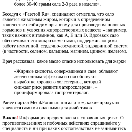
более 30-40 грамм сала 2-3 раза в неделю».
Беседуя с «Газетой.Ru», специалист отметила, что сало
является животным жиром, который в определенном
количестве необходим организму для производства половых
гормонов и усвоения жирорастворимых веществ – например,
таких важных витаминов, как A, Е или D. Вдобавок сало
обеспечивает его микроэлементами, поддерживающими
работу иммунной, сердечно-сосудистой, эндокринной систем
(в частности, селеном, кальцием, магнием, цинком, железом).
Врач рассказала, какое масло опасно использовать для жарки
«Жирные кислоты, содержащиеся в сале, обладают
желчегонным эффектом и способствуют
выработке хорошего холестерина, который
снижает риск развития атеросклероза», –
проинформировала гастроэнтеролог.
Ранее портал MedikForum.ru писал о том, какие продукты
являются самыми опасными для диабетиков.
Важно
!
Информация предоставлена в справочных целях. О
противопоказаниях и побочных действиях спрашивайте у
специалиста и ни при каких обстоятельствах не занимайтесь