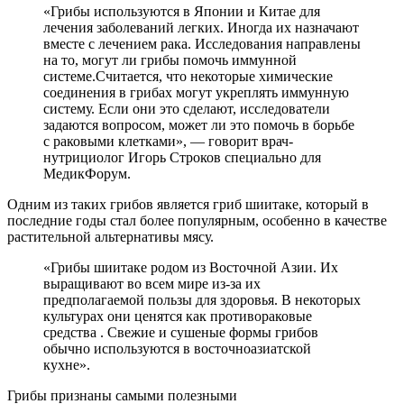
«Грибы используются в Японии и Китае для
лечения заболеваний легких. Иногда их назначают
вместе с лечением рака. Исследования направлены
на то, могут ли грибы помочь иммунной
системе.Считается, что некоторые химические
соединения в грибах могут укреплять иммунную
систему. Если они это сделают, исследователи
задаются вопросом, может ли это помочь в борьбе
с раковыми клетками», — говорит врач-
нутрициолог Игорь Строков специально для
МедикФорум.
Одним из таких грибов является гриб шиитаке, который в
последние годы стал более популярным, особенно в качестве
растительной альтернативы мясу.
«Грибы шиитаке родом из Восточной Азии. Их
выращивают во всем мире из-за их
предполагаемой пользы для здоровья. В некоторых
культурах они ценятся как противораковые
средства . Свежие и сушеные формы грибов
обычно используются в восточноазиатской
кухне».
Грибы признаны самыми полезными