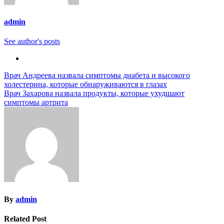
admin
See author's posts
Навигация
Врач Андреева назвала симптомы диабета и высокого
холестерина, которые обнаруживаются в глазах
по
Врач Захарова назвала продукты, которые ухудшают
записям
симптомы артрита
By
admin
Related Post