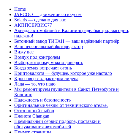
Перейти
Home
к
JAECOO — движение со вкусом
содержанию
Solaris — сделано для вас
АКППСЕРВИС77
Аренда автомобилей в Калининграде: быстро, выгодно,
надежно!
Бетонный завод ТИТАН — ваш надёжный партнёр.
Ваш персональный фоторедактор
Вижу все
Воздух под контролем
Выбор, которому можно доверять
Когда земля встречает огонь
Криптовалюта — будущее, которое уже настало
Кроссовер с характером лидера
Лада — то, что надо
Мы ремонтируем глушители в Санкт-Петербурге и
Колпино
Надежность и безопасность
Оригинальные чехлы от технического ателье.
Осознанный выбор
Планета Changan
Премиальный сервис подбора, поставки и
обслуживания автомобилей
Пример страницы