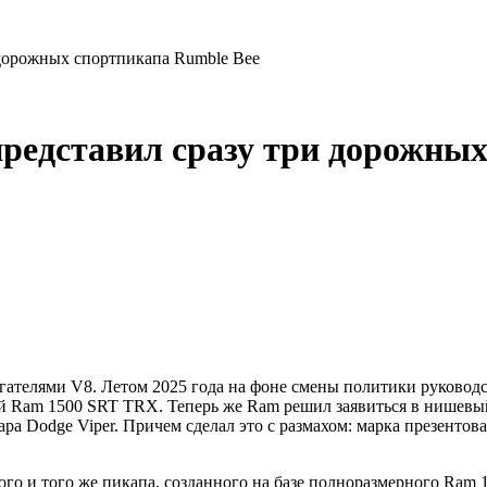
 дорожных спортпикапа Rumble Bee
представил сразу три дорожны
ателями V8. Летом 2025 года на фоне смены политики руководст
 Ram 1500 SRT TRX. Теперь же Ram решил заявиться в нишевый 
а Dodge Viper. Причем сделал это с размахом: марка презентов
го и того же пикапа, созданного на базе полноразмерного Ram 