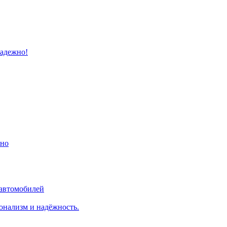
надежно!
ино
 автомобилей
онализм и надёжность.