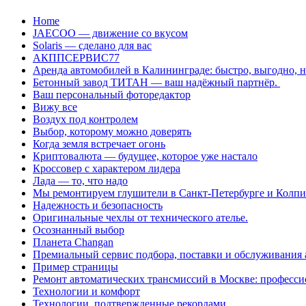
Перейти
Home
к
JAECOO — движение со вкусом
содержанию
Solaris — сделано для вас
АКППСЕРВИС77
Аренда автомобилей в Калининграде: быстро, выгодно, 
Бетонный завод ТИТАН — ваш надёжный партнёр.
Ваш персональный фоторедактор
Вижу все
Воздух под контролем
Выбор, которому можно доверять
Когда земля встречает огонь
Криптовалюта — будущее, которое уже настало
Кроссовер с характером лидера
Лада — то, что надо
Мы ремонтируем глушители в Санкт-Петербурге и Колп
Надежность и безопасность
Оригинальные чехлы от технического ателье.
Осознанный выбор
Планета Changan
Премиальный сервис подбора, поставки и обслуживания
Пример страницы
Ремонт автоматических трансмиссий в Москве: професси
Технологии и комфорт
Технологии, подтвержденные рекордами