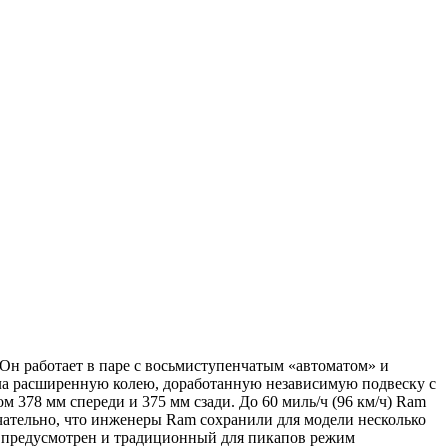
 Он работает в паре с восьмиступенчатым «автоматом» и
ла расширенную колею, доработанную независимую подвеску с
 378 мм спереди и 375 мм сзади. До 60 миль/ч (96 км/ч) Ram
мечательно, что инженеры Ram сохранили для модели несколько
, предусмотрен и традиционный для пикапов режим