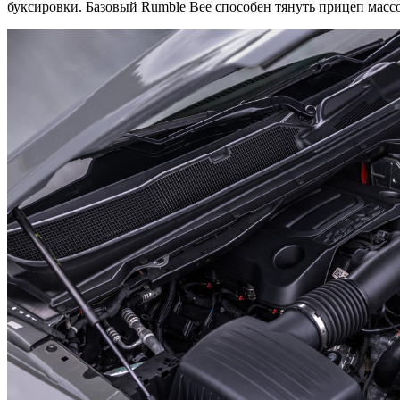
буксировки. Базовый Rumble Bee способен тянуть прицеп массо