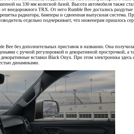
енной на 330 мм колесной базой. Высота автомобиля также стал
ей от внедорожного TRX. От него Rumble Bee достались раздуты
 решетка радиатора, бамперы и сдвоенная выпускная система. Пр
зводитель отдельно подчеркивает, что инженерам пришлось серь
ble Bee без дополнительных приставок в названии. Она получ
сиденьями с ручной регулировкой и декоративной прострочкой, а
 декоративные вставки Black Onyx. При этом электроника здесь
шестью динамиками.