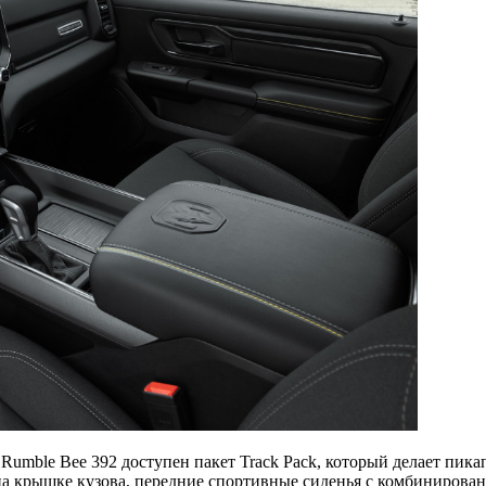
Rumble Bee 392 доступен пакет Track Pack, который делает пика
а крышке кузова, передние спортивные сиденья с комбинирован