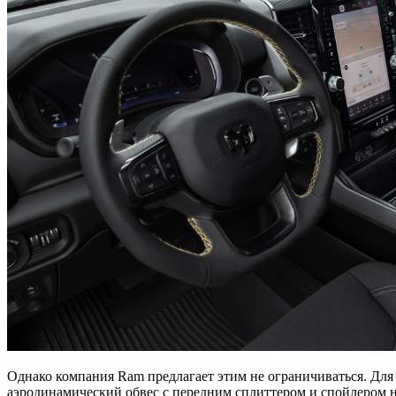
Однако компания Ram предлагает этим не ограничиваться. Для 
аэродинамический обвес с передним сплиттером и спойлером н