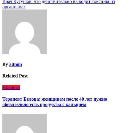
Врач Кутушов: что действительно выводит токсины из
записям
организма?
By
admin
Related Post
Новости
Терапевт Белова: женщинам после 40 лет нужно
обязательно есть продукты с кальцием