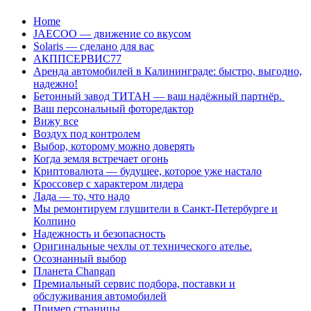
Перейти
Home
к
JAECOO — движение со вкусом
содержанию
Solaris — сделано для вас
АКППСЕРВИС77
Аренда автомобилей в Калининграде: быстро, выгодно,
надежно!
Бетонный завод ТИТАН — ваш надёжный партнёр.
Ваш персональный фоторедактор
Вижу все
Воздух под контролем
Выбор, которому можно доверять
Когда земля встречает огонь
Криптовалюта — будущее, которое уже настало
Кроссовер с характером лидера
Лада — то, что надо
Мы ремонтируем глушители в Санкт-Петербурге и
Колпино
Надежность и безопасность
Оригинальные чехлы от технического ателье.
Осознанный выбор
Планета Changan
Премиальный сервис подбора, поставки и
обслуживания автомобилей
Пример страницы