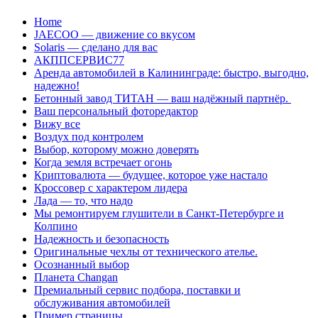
Перейти
Home
к
JAECOO — движение со вкусом
содержанию
Solaris — сделано для вас
АКППСЕРВИС77
Аренда автомобилей в Калининграде: быстро, выгодно,
надежно!
Бетонный завод ТИТАН — ваш надёжный партнёр.
Ваш персональный фоторедактор
Вижу все
Воздух под контролем
Выбор, которому можно доверять
Когда земля встречает огонь
Криптовалюта — будущее, которое уже настало
Кроссовер с характером лидера
Лада — то, что надо
Мы ремонтируем глушители в Санкт-Петербурге и
Колпино
Надежность и безопасность
Оригинальные чехлы от технического ателье.
Осознанный выбор
Планета Changan
Премиальный сервис подбора, поставки и
обслуживания автомобилей
Пример страницы