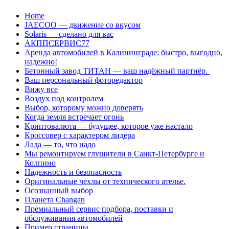
Перейти
Home
к
JAECOO — движение со вкусом
содержанию
Solaris — сделано для вас
АКППСЕРВИС77
Аренда автомобилей в Калининграде: быстро, выгодно,
надежно!
Бетонный завод ТИТАН — ваш надёжный партнёр.
Ваш персональный фоторедактор
Вижу все
Воздух под контролем
Выбор, которому можно доверять
Когда земля встречает огонь
Криптовалюта — будущее, которое уже настало
Кроссовер с характером лидера
Лада — то, что надо
Мы ремонтируем глушители в Санкт-Петербурге и
Колпино
Надежность и безопасность
Оригинальные чехлы от технического ателье.
Осознанный выбор
Планета Changan
Премиальный сервис подбора, поставки и
обслуживания автомобилей
Пример страницы