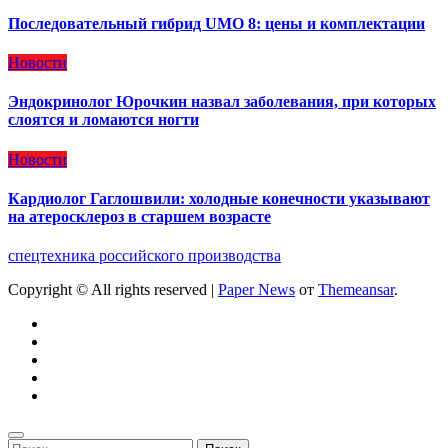
Последовательный гибрид UMO 8: цены и комплектации
Новости
Эндокринолог Юрочкин назвал заболевания, при которых
слоятся и ломаются ногти
Новости
Кардиолог Гаглошвили: холодные конечности указывают
на атеросклероз в старшем возрасте
спецтехника российского производства
Copyright © All rights reserved
|
Paper News
от
Themeansar
.
Найти: