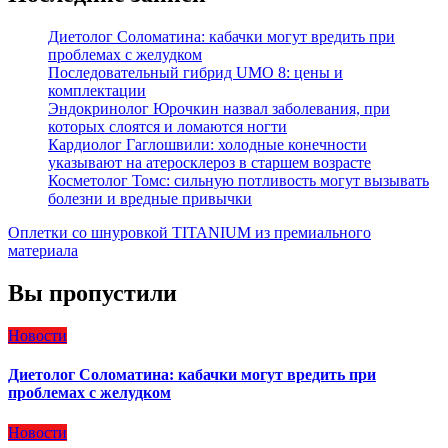
Диетолог Соломатина: кабачки могут вредить при
проблемах с желудком
Последовательный гибрид UMO 8: цены и
комплектации
Эндокринолог Юрочкин назвал заболевания, при
которых слоятся и ломаются ногти
Кардиолог Гаглошвили: холодные конечности
указывают на атеросклероз в старшем возрасте
Косметолог Томс: сильную потливость могут вызывать
болезни и вредные привычки
Оплетки со шнуровкой TITANIUM из премиального
материала
Вы пропустили
Новости
Диетолог Соломатина: кабачки могут вредить при
проблемах с желудком
Новости