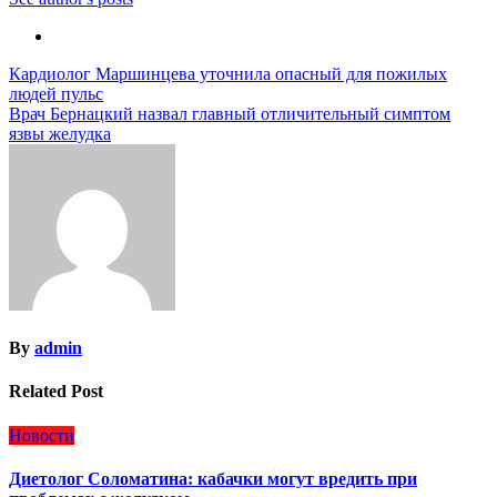
Навигация
Кардиолог Маршинцева уточнила опасный для пожилых
людей пульс
по
Врач Бернацкий назвал главный отличительный симптом
записям
язвы желудка
By
admin
Related Post
Новости
Диетолог Соломатина: кабачки могут вредить при