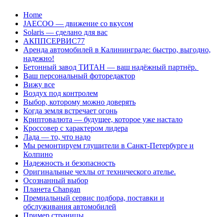
Перейти
Home
к
JAECOO — движение со вкусом
содержанию
Solaris — сделано для вас
АКППСЕРВИС77
Аренда автомобилей в Калининграде: быстро, выгодно,
надежно!
Бетонный завод ТИТАН — ваш надёжный партнёр.
Ваш персональный фоторедактор
Вижу все
Воздух под контролем
Выбор, которому можно доверять
Когда земля встречает огонь
Криптовалюта — будущее, которое уже настало
Кроссовер с характером лидера
Лада — то, что надо
Мы ремонтируем глушители в Санкт-Петербурге и
Колпино
Надежность и безопасность
Оригинальные чехлы от технического ателье.
Осознанный выбор
Планета Changan
Премиальный сервис подбора, поставки и
обслуживания автомобилей
Пример страницы