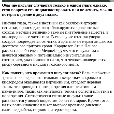
Обычно инсульт случается только в одном глазу, однако,
если вовремя его не диагностировать или не лечить, можно
потерять зрение в двух глазах.
Инсульт глаза,
также известный как окклюзия артерии
сетчатки, происходит, когда блокируются кровеносные
сосуды, несущие жизненно важные питательные вещества и
кислород во все части тела. В его случае из-за закупорки
сосудов повреждается сетчатка, а зрительные нервы лишаются
достаточного притока крови. Кардиолог Анна Панова
рассказала в беседе с «МедикФорум», что инсульт глаза
является опасным и потенциально изнурительным
состоянием, указывающим на то, что человек подвергается
риску серьезного инсульта головного мозга.
Как понять, что произошел инсульт глаза?
Если снабжение
зрительного нерва питательными веществами, кровью и
кислородом оказывается нарушенным, страдает нервная
ткань, что приводит к потере зрения или негативным
изменениям, таким как нечеткость, темные области или тени в
поле зрения. Статистически глазные инсульты чаще
развиваются у людей возрастом 50 лет и старше. Кроме того,
на их возникновение влияет высокое кровяное давление,
наличие диабета, глаукомы, атеросклероза.