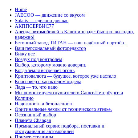
Перейти
Home
к
JAECOO — движение со вкусом
содержанию
Solaris — сделано для вас
АКППСЕРВИС77
Аренда автомобилей в Калининграде: быстро, выгодно,
надежно!
Бетонный завод ТИТАН — ваш надёжный партнёр.
Ваш персональный фоторедактор
Вижу все
Воздух под контролем
Выбор, которому можно доверять
Когда земля встречает огонь
Криптовалюта — будущее, которое уже настало
Кроссовер с характером лидера
Лада — то, что надо
Мы ремонтируем глушители в Санкт-Петербурге и
Колпино
Надежность и безопасность
Оригинальные чехлы от технического ателье.
Осознанный выбор
Планета Changan
Премиальный сервис подбора, поставки и
обслуживания автомобилей
Пример страницы