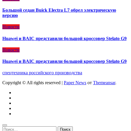
Большой седан Buick Electra L7 обрел электрическую
версию
Новости
Huawei и BAIC представили большой кроссовер Stelato G9
Новости
Huawei и BAIC представили большой кроссовер Stelato G9
спецтехника российского производства
Copyright © All rights reserved
|
Paper News
от
Themeansar
.
Найти: