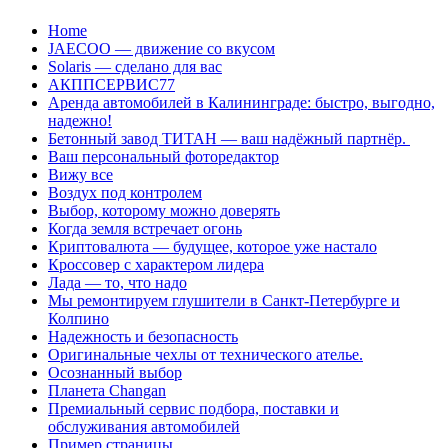
Перейти
Home
к
JAECOO — движение со вкусом
содержанию
Solaris — сделано для вас
АКППСЕРВИС77
Аренда автомобилей в Калининграде: быстро, выгодно,
надежно!
Бетонный завод ТИТАН — ваш надёжный партнёр.
Ваш персональный фоторедактор
Вижу все
Воздух под контролем
Выбор, которому можно доверять
Когда земля встречает огонь
Криптовалюта — будущее, которое уже настало
Кроссовер с характером лидера
Лада — то, что надо
Мы ремонтируем глушители в Санкт-Петербурге и
Колпино
Надежность и безопасность
Оригинальные чехлы от технического ателье.
Осознанный выбор
Планета Changan
Премиальный сервис подбора, поставки и
обслуживания автомобилей
Пример страницы