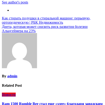
See author's posts
Навигация
Как стирать подушки в стиральной машине: перьевую,
ортопедическую | РБК Недвижимость
по
Диета, которая может снизить риск развития болезни
записям
Альцгеймера на 23%
By
admin
Related Post
Новости
Ram 1500 Rumble Bee стал еще «злее» благодаря заводским