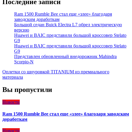
Последние записи
Ram 1500 Rumble Bee стал еще «злее» благодаря
заводским доработкам
Большой седан Buick Electra L7 обрел электрическую
версию
Huawei и BAIC представили большой кроссовер Stelato
G9
Huawei и BAIC представили большой кроссовер Stelato
G9
Представлен обновленный внедорожник Mahindra
Scorpio-N
Оплетки со шнуровкой TITANIUM из премиального
материала
Вы пропустили
Новости
Ram 1500 Rumble Bee стал еще «злее» благодаря заводским
доработкам
Новости