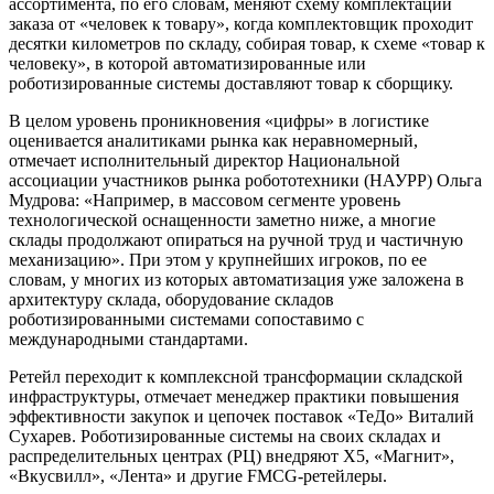
ассортимента, по его словам, меняют схему комплектации
заказа от «человек к товару», когда комплектовщик проходит
десятки километров по складу, собирая товар, к схеме «товар к
человеку», в которой автоматизированные или
роботизированные системы доставляют товар к сборщику.
В целом уровень проникновения «цифры» в логистике
оценивается аналитиками рынка как неравномерный,
отмечает исполнительный директор Национальной
ассоциации участников рынка робототехники (НАУРР) Ольга
Мудрова: «Например, в массовом сегменте уровень
технологической оснащенности заметно ниже, а многие
склады продолжают опираться на ручной труд и частичную
механизацию». При этом у крупнейших игроков, по ее
словам, у многих из которых автоматизация уже заложена в
архитектуру склада, оборудование складов
роботизированными системами сопоставимо с
международными стандартами.
Ретейл переходит к комплексной трансформации складской
инфраструктуры, отмечает менеджер практики повышения
эффективности закупок и цепочек поставок «ТеДо» Виталий
Сухарев. Роботизированные системы на своих складах и
распределительных центрах (РЦ) внедряют X5, «Магнит»,
«Вкусвилл», «Лента» и другие FMCG-ретейлеры.