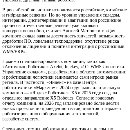
В российской логистике используются российские, китайские
и гибридные решения. Но по уровню управления складом,
интеграции, диспетчеризации и адаптации под российские
процессы отечественные решения уже выглядят
конкурентоспособно, считает Алексей Матюшкин: «Для
крупного склада важны доступность запчастей, возможность
доработки ПО, локальная техподдержка, отсутствие риска
отключения лицензий и понятная интеграция с российскими
WMS/ERP».
Помимо специализированных компаний, таких как
«Автомакон Роботикс» Axelot, Intekey, «1С: WMS Логистика.
Управление складом», разработками в области автоматизации
и роботизации логистики занимаются сами игроки рынка
ретейла. В частности, «Яндекс» на базе Центра
робототехники «Маркета» в 2024 году выделил отдельную
компанию — «Яндекс Роботикс». X5 в 2025 году создала
отдельное направление Х5 Robotics. Согласно годовому
отчету компании, на 2026 год запланировано более десяти
новых проектов по проведению тестов, пилотов и тиражей
роботизированного оборудования и технологий,
разработке систем.
Сдерживать темпы роботизации логистики в целом, по