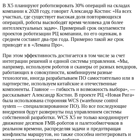
В Х5 планируют роботизировать 30% операций на складах
компании к 2028 году, говорит Александр Костин: «На всех
участках, где существует высокая доля повторяющихся
операций, роботы высвободят время человека для более
интеллектуальных задач». Примерный срок окупаемости
проектов роботизации РЦ компании, по его оценкам, в
среднем составит два-три года. Примерно такой же срок
приводят и в «Лемана Про».
При этом эффективность достигается в том числе за счет
интеграции решений и единой системы управления. «Мы,
например, используем роботов и сканеры от разных вендоров,
работающих в совокупности, комбинируем разные
технологии, иногда разрабатываем ПО самостоятельно или в
партнерстве, используем китайские и отечественные
компоненты. Главное — гибкость и возможность выбора», —
рассказывает Александр Костин. В проекте РЦ «Новая Рига»
была использована сторонняя WCS (warehouse control
system — специализированное ПО). Но все последующие
внедрения будут развернуты под управлением системы
собственной разработки. WCS X5 не только координирует
движение десятков FMR-роботов и палетообмотчиков в
реальном времени, распределяя задачи и предотвращая
конфликты маршрутов, но также способна интегрировать и
управлять другими типами роботов.