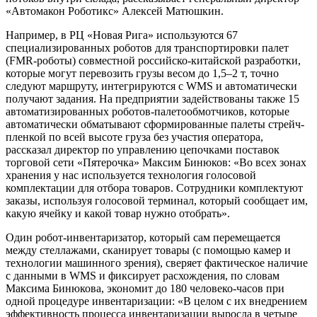
«Автомакон Роботикс» Алексей Матюшкин.
Например, в РЦ «Новая Рига» используются 67
специализированных роботов для транспортировки палет
(FMR-роботы) совместной российско-китайской разработки,
которые могут перевозить грузы весом до 1,5–2 т, точно
следуют маршруту, интегрируются с WMS и автоматически
получают задания. На предприятии задействованы также 15
автоматизированных роботов-палетообмотчиков, которые
автоматически обматывают сформированные палеты стрейч-
пленкой по всей высоте груза без участия оператора,
рассказал директор по управлению цепочками поставок
торговой сети «Пятерочка» Максим Бинюков: «Во всех зонах
хранения у нас используется технология голосовой
комплектации для отбора товаров. Сотрудники комплектуют
заказы, используя голосовой терминал, который сообщает им,
какую ячейку и какой товар нужно отобрать».
Один робот-инвентаризатор, который сам перемещается
между стеллажами, сканирует товары (с помощью камер и
технологии машинного зрения), сверяет фактическое наличие
с данными в WMS и фиксирует расхождения, по словам
Максима Бинюкова, экономит до 180 человеко-часов при
одной процедуре инвентаризации: «В целом с их внедрением
эффективность процесса инвентаризации выросла в четыре