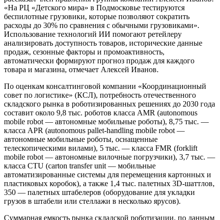
«На РЦ «Детского мира» в Подмосковье тестируются
беспилотные грузовики, которые позволяют сократить
расходы до 30% по сравнения с обычными грузовиками».
Использование технологий ИИ помогают ретейлеру
анализировать доступность товаров, исторические данные
продаж, сезонные факторы и промоактивность,
автоматически формируют прогноз продаж для каждого
товара и магазина, отмечает Алексей Иванов.
По оценкам консалтинговой компании «Координационный
совет по логистике» (КСЛ), потребность отечественного
складского рынка в роботизированных решениях до 2030 года
составит около 9,8 тыс. роботов класса AMR (autonomous
mobile robot — автономные мобильные роботы), 8,75 тыс. —
класса APR (autonomous pallet-handling mobile robot —
автономные мобильные роботы, оснащенные
телескопическими вилами), 5 тыс. — класса FMR (forklift
mobile robot — автономные вилочные погрузчики), 3,7 тыс. —
класса CTU (carton transfer unit — мобильные
автоматизированные системы для перемещения картонных и
пластиковых коробок), а также 1,4 тыс. палетных 3D-шаттлов,
350 — палетных штабелеров (оборудование для укладки
грузов в штабели или стеллажи в несколько ярусов).
Суммарная емкость рынка складской роботизации, по данным