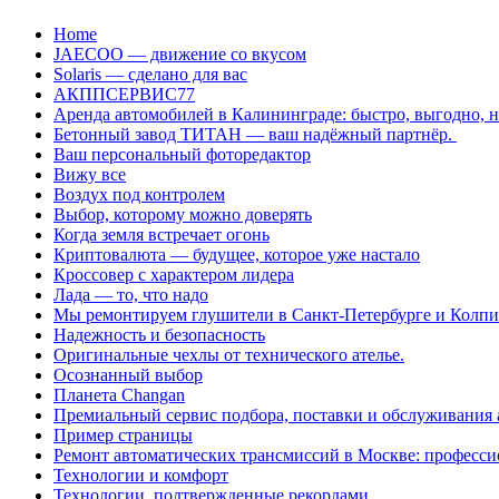
Перейти
Home
к
JAECOO — движение со вкусом
содержанию
Solaris — сделано для вас
АКППСЕРВИС77
Аренда автомобилей в Калининграде: быстро, выгодно, 
Бетонный завод ТИТАН — ваш надёжный партнёр.
Ваш персональный фоторедактор
Вижу все
Воздух под контролем
Выбор, которому можно доверять
Когда земля встречает огонь
Криптовалюта — будущее, которое уже настало
Кроссовер с характером лидера
Лада — то, что надо
Мы ремонтируем глушители в Санкт-Петербурге и Колп
Надежность и безопасность
Оригинальные чехлы от технического ателье.
Осознанный выбор
Планета Changan
Премиальный сервис подбора, поставки и обслуживания
Пример страницы
Ремонт автоматических трансмиссий в Москве: професси
Технологии и комфорт
Технологии, подтвержденные рекордами