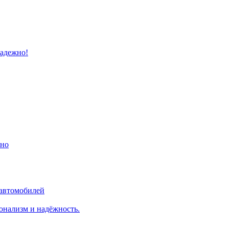
надежно!
ино
 автомобилей
онализм и надёжность.