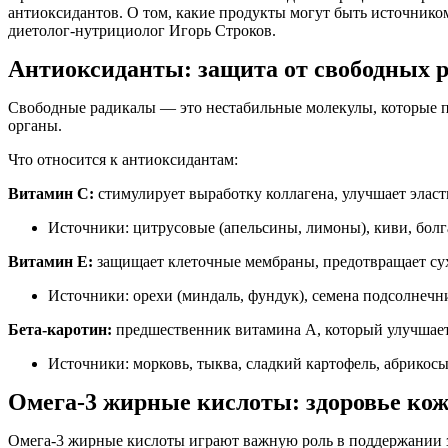
антиоксидантов. О том, какие продукты могут быть источником
диетолог-нутрициолог Игорь Строков.
Антиоксиданты: защита от свободных р
Свободные радикалы — это нестабильные молекулы, которые п
органы.
Что относится к антиоксидантам:
Витамин С:
стимулирует выработку коллагена, улучшает эласт
Источники: цитрусовые (апельсины, лимоны), киви, болг
Витамин Е:
защищает клеточные мембраны, предотвращает сухо
Источники: орехи (миндаль, фундук), семена подсолнечни
Бета-каротин:
предшественник витамина А, который улучшает 
Источники: морковь, тыква, сладкий картофель, абрикосы
Омега-3 жирные кислоты:
здоровье кож
Омега-3 жирные кислоты играют важную роль в поддержании з