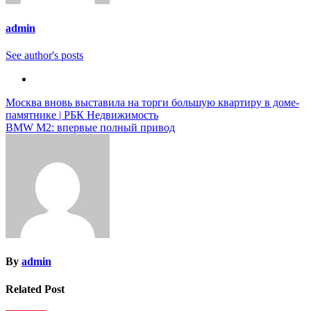
admin
See author's posts
Навигация
Москва вновь выставила на торги большую квартиру в доме-
памятнике | РБК Недвижимость
по
BMW M2: впервые полный привод
записям
By
admin
Related Post