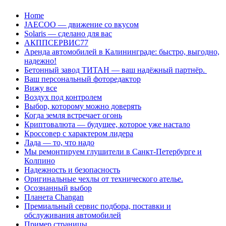
Перейти
Home
к
JAECOO — движение со вкусом
содержанию
Solaris — сделано для вас
АКППСЕРВИС77
Аренда автомобилей в Калининграде: быстро, выгодно,
надежно!
Бетонный завод ТИТАН — ваш надёжный партнёр.
Ваш персональный фоторедактор
Вижу все
Воздух под контролем
Выбор, которому можно доверять
Когда земля встречает огонь
Криптовалюта — будущее, которое уже настало
Кроссовер с характером лидера
Лада — то, что надо
Мы ремонтируем глушители в Санкт-Петербурге и
Колпино
Надежность и безопасность
Оригинальные чехлы от технического ателье.
Осознанный выбор
Планета Changan
Премиальный сервис подбора, поставки и
обслуживания автомобилей
Пример страницы