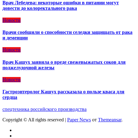
Врач Лебедева: некоторые ошибки в питании могут
довести до колоректального рака
Новости
Врачи сообщили о способности селедки защищать от рака
и деменции
Новости
Врач Кашух заявила о вреде свежевыжатых соков для
поджелудочной железы
Новости
Гастроэнтеролог Кашух рассказала о пользе кваса для
сердца
спецтехника российского производства
Copyright © All rights reserved
|
Paper News
от
Themeansar
.