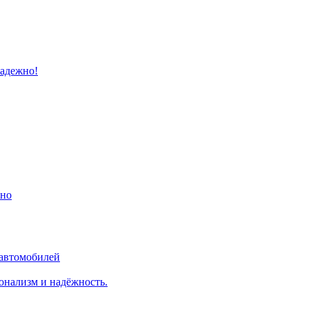
надежно!
ино
 автомобилей
онализм и надёжность.