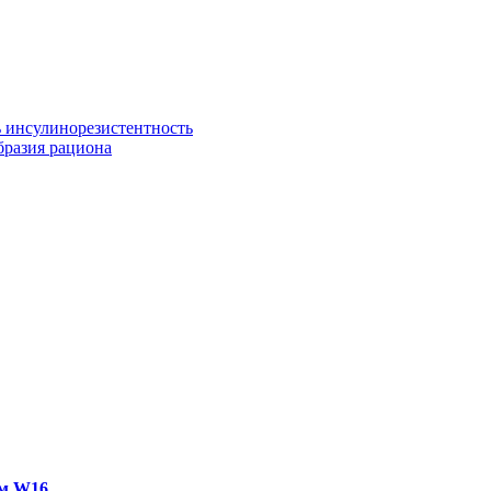
ь инсулинорезистентность
бразия рациона
ем W16