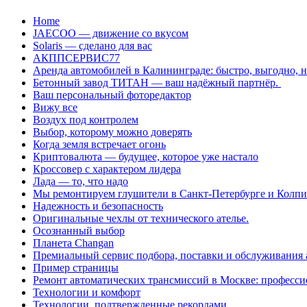
Перейти
Home
к
JAECOO — движение со вкусом
содержанию
Solaris — сделано для вас
АКППСЕРВИС77
Аренда автомобилей в Калининграде: быстро, выгодно, 
Бетонный завод ТИТАН — ваш надёжный партнёр.
Ваш персональный фоторедактор
Вижу все
Воздух под контролем
Выбор, которому можно доверять
Когда земля встречает огонь
Криптовалюта — будущее, которое уже настало
Кроссовер с характером лидера
Лада — то, что надо
Мы ремонтируем глушители в Санкт-Петербурге и Колп
Надежность и безопасность
Оригинальные чехлы от технического ателье.
Осознанный выбор
Планета Changan
Премиальный сервис подбора, поставки и обслуживания
Пример страницы
Ремонт автоматических трансмиссий в Москве: професси
Технологии и комфорт
Технологии, подтвержденные рекордами