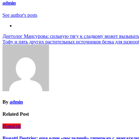
admin
See author's posts
Навигация
Диетолог Мансурова: сильную тягу к сладкому может вызыват
Тофу и пять других растительных источников белка для разноо
по
записям
By
admin
Related Post
Новости
Bugatti Destrier: еще один «последний» гиперкар с двигател