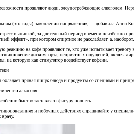
 тревожности проявляют люди, злоупотребляющие алкоголем. Не
тельном (это годы) накоплении напряжения», — добавила Анна Ко
стресс выпивкой, за длительный период времени неизбежно прои
ный эффект», при котором спиртное не расслабляет, а, наоборот
ую реакцию на кофе проявляют те, кто уже испытывает тревогу в
озникновение дискомфорта, неприятных ощущений, включая арит
ы, на которую как стимулятор воздействует кофеин.
теки
обладает пряная пища: блюда и продукты со специями и припр
личество алкоголя
особенно быстро заставляют фигуру полнеть.
ивопоказаниях и побочных действиях спрашивайте у специалист
 врачу.