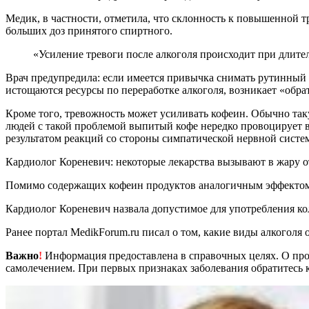
Медик, в частности, отметила, что склонность к повышенной
больших доз принятого спиртного.
«Усиление тревоги после алкоголя происходит при дли
Врач предупредила: если имеется привычка снимать рутинный 
истощаются ресурсы по переработке алкоголя, возникает «обрат
Кроме того, тревожность может усиливать кофеин. Обычно так
людей с такой проблемой выпитый кофе нередко провоцирует в
результатом реакций со стороны симпатической нервной систем
Кардиолог Кореневич: некоторые лекарства вызывают в жару о
Помимо содержащих кофеин продуктов аналогичным эффектом 
Кардиолог Кореневич назвала допустимое для употребления ко
Ранее портал MedikForum.ru писал о том, какие виды алкоголя 
Важно
!
Информация предоставлена в справочных целях. О прот
самолечением. При первых признаках заболевания обратитесь к